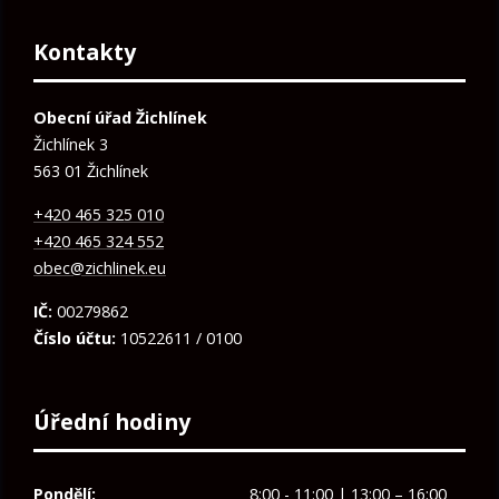
Kontakty
Obecní úřad Žichlínek
Žichlínek 3
563 01 Žichlínek
+420 465 325 010
+420 465 324 552
obec@zichlinek.eu
IČ:
00279862
Číslo účtu:
10522611 / 0100
Úřední hodiny
Pondělí:
8:00 - 11:00 | 13:00 – 16:00