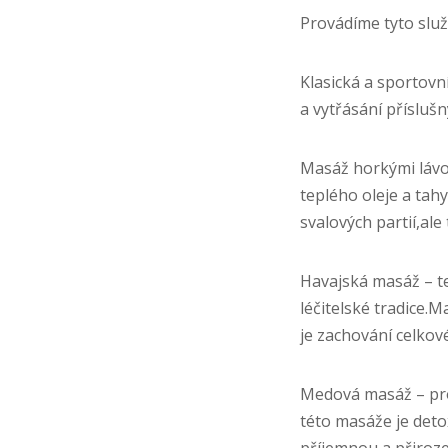
Provádíme tyto slu
Klasická a sportovn
a vytřásání příslušn
Masáž horkými lávo
teplého oleje a tah
svalových partií,al
Havajská masáž – te
léčitelské tradice.
je zachování celkov
Medová masáž – prov
této masáže je deto