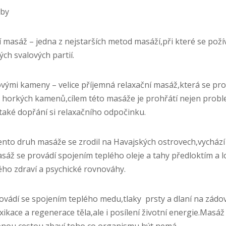
žby
í masáž – jedna z nejstarších metod masáží,při které se požív
ých svalových partií.
vými kameny – velice příjemná relaxační masáž,která se pr
y horkých kamenů,cílem této masáže je prohřátí nejen prob
e také dopřání si relaxačního odpočinku.
nto druh masáže se zrodil na Havajských ostrovech,vychází 
Masáž se provádí spojením teplého oleje a tahy předloktím a
ého zdraví a psychické rovnováhy.
ádí se spojením teplého medu,tlaky prsty a dlaní na zádov
xikace a regenerace těla,ale i posílení životní energie.Mas