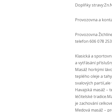
Doplňky stravy:Zn.N
Provozovna a kont
Provozovna Žichlíne
telefon 606 078 253
Klasická a sportovn
a vytřásání příslušn
Masáž horkými lávo
teplého oleje a tah
svalových partií,al
Havajská masáž – te
léčitelské tradice.
je zachování celkov
Medová masáž – prov