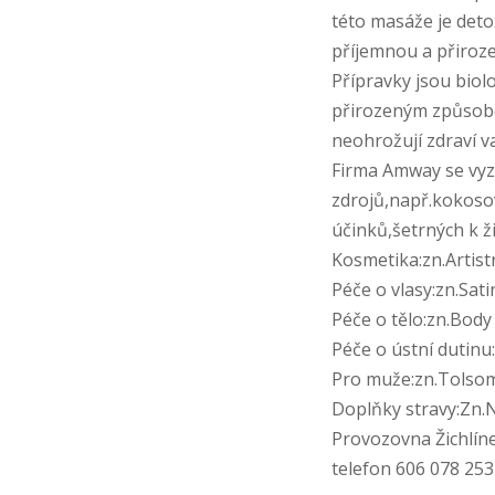
této masáže je deto
příjemnou a přiroz
Přípravky jsou biol
přirozeným způsobem
neohrožují zdraví va
Firma Amway se vyz
zdrojů,např.kokosov
účinků,šetrných k ž
Kosmetika:zn.Artist
Péče o vlasy:zn.Sati
Péče o tělo:zn.Body
Péče o ústní dutinu:
Pro mu
Doplňky stravy:Zn.N
Provozovna Žichlíne
telefon 606 078 253