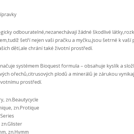
řípravky
ogicky odbouratelné,nezanechávají žádné škodlivé látky,rozk
,tudíž šetří nejen vaši pračku a myčku,jsou šetrné k vaší
šich dětí,ale chrání také životní prostředí.
načuje systémem Bioquest formula – obsahuje kyslík a složk
ých ořechů,citrusových plodů a minerálů je zárukou vynikajíc
ivotnímu prostředí.
ry, zn.Beautycycle
nique, zn.Protique
 Series
 zn.Glister
že:zn.Tolsomm, zn.