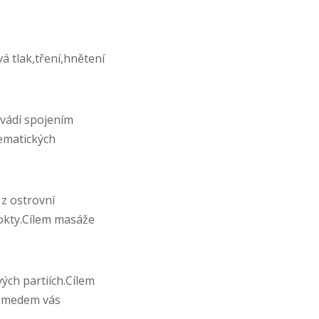
á tlak,tření,hnětení
ovádí spojením
lematických
z ostrovní
 lokty.Cílem masáže
ých partiích.Cílem
áž medem vás