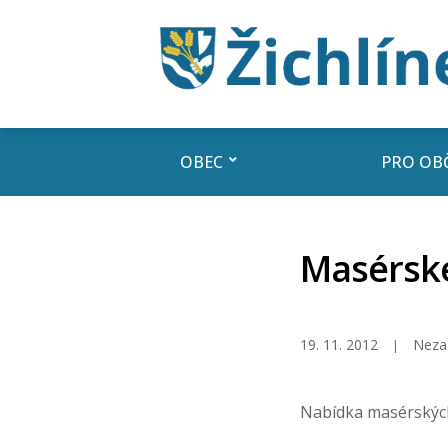
OBEC
PRO OB
Masérské
19. 11. 2012
Neza
Nabídka masérskýc