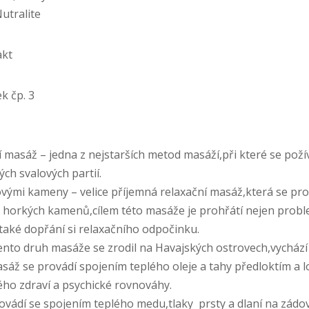
utralite
akt
k čp. 3
í masáž – jedna z nejstarších metod masáží,při které se požív
ých svalových partií.
vými kameny – velice příjemná relaxační masáž,která se pr
y horkých kamenů,cílem této masáže je prohřátí nejen prob
e také dopřání si relaxačního odpočinku.
nto druh masáže se zrodil na Havajských ostrovech,vychází 
Masáž se provádí spojením teplého oleje a tahy předloktím a
ého zdraví a psychické rovnováhy.
ádí se spojením teplého medu,tlaky prsty a dlaní na zádov