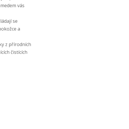
áž medem vás
ládají se
 pokožce a
y z přírodních
ích čistících
Hymm