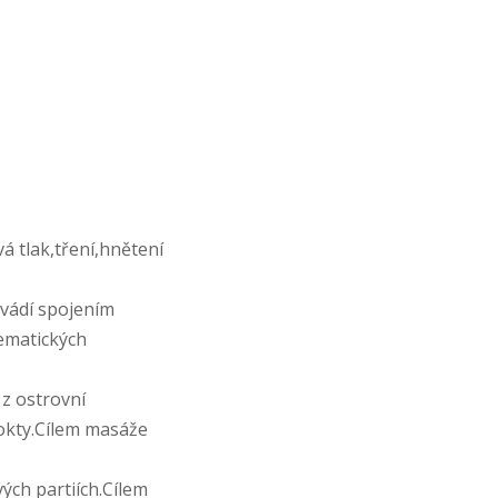
á tlak,tření,hnětení
ovádí spojením
lematických
z ostrovní
 lokty.Cílem masáže
ých partiích.Cílem