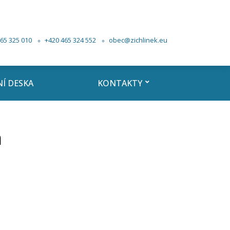
65 325 010
+420 465 324 552
obec@zichlinek.eu
Í DESKA
KONTAKTY
á