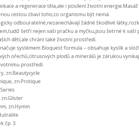
xikace a regenerace těla,ale i posílení životní energie.Mas
enou cestou zbaví toho,co organismu být nemá.
ogicky odbouratelné,nezanechávají žádné škodlivé látky,rozk
,tudíž šetří nejen vaši pračku a myčku,jsou šetrné k vaší
šich dětí,ale chrání také životní prostředí.
načuje systémem Bioquest formula – obsahuje kyslík a složk
ých ořechů,citrusových plodů a minerálů je zárukou vynikajíc
ivotnímu prostředí.
ry, zn.Beautycycle
nique, zn.Protique
 Series
 zn.Glister
že:zn.Tolsomm, zn.
utralite
k čp. 3