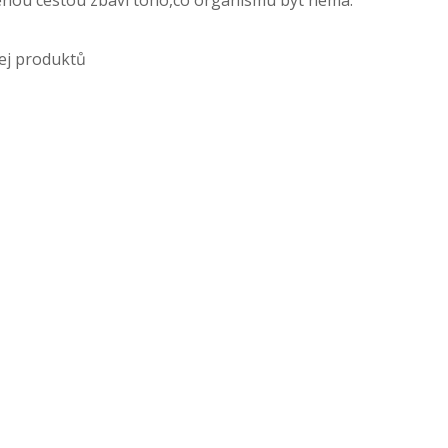
enou cestou zbaví toho,co organismu být nemá.
ej produktů