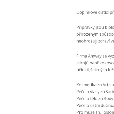
Doplňkové čistící p
Přípravky jsou biol
přirozeným způsobem
neohrožují zdraví va
Firma Amway se vyz
zdrojů,např.kokosov
účinků,šetrných k ž
Kosmetika:zn.Artist
Péče o vlasy:zn.Sati
Péče o tělo:zn.Body
Péče o ústní dutinu:
Pro mu