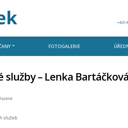
+420 4
ČANY
FOTOGALERIE
ÚŘEDN
 služby – Lenka Bartáčkov
řazené
h služeb