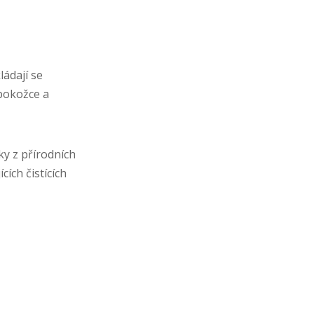
ládají se
 pokožce a
y z přírodních
ích čistících
Hymm