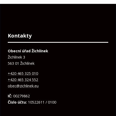
Kontakty
Obecní úřad Žichlínek
Žichlínek 3
563 01 Žichlínek
+420 465 325 010
+420 465 324 552
obec@zichlinek.eu
IČ:
00279862
Číslo účtu:
10522611 / 0100