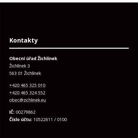
Kontakty
Obecní úřad Žichlínek
Žichlínek 3
563 01 Žichlínek
+420 465 325 010
+420 465 324 552
obec@zichlinek.eu
IČ:
00279862
Číslo účtu:
10522611 / 0100