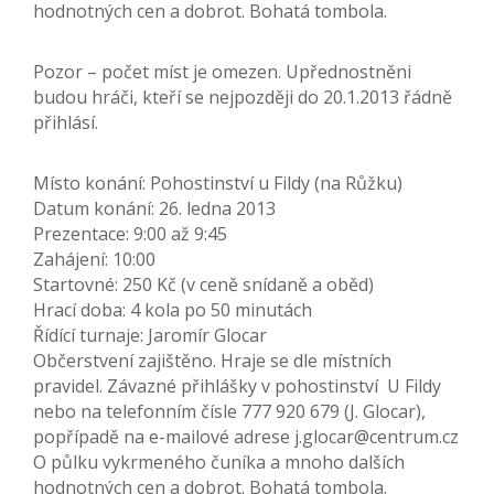
hodnotných cen a dobrot. Bohatá tombola.
Pozor – počet míst je omezen. Upřednostněni
budou hráči, kteří se nejpozději do 20.1.2013 řádně
přihlásí.
Místo konání: Pohostinství u Fildy (na Růžku)
Datum konání: 26. ledna 2013
Prezentace: 9:00 až 9:45
Zahájení: 10:00
Startovné: 250 Kč (v ceně snídaně a oběd)
Hrací doba: 4 kola po 50 minutách
Řídící turnaje: Jaromír Glocar
Občerstvení zajištěno. Hraje se dle místních
pravidel. Závazné přihlášky v pohostinství U Fildy
nebo na telefonním čísle 777 920 679 (J. Glocar),
popřípadě na e-mailové adrese j.glocar@centrum.cz
O půlku vykrmeného čuníka a mnoho dalších
hodnotných cen a dobrot. Bohatá tombola.