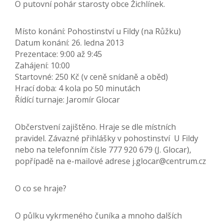
O putovní pohár starosty obce Žichlínek.
Místo konání: Pohostinství u Fildy (na Růžku)
Datum konání: 26. ledna 2013
Prezentace: 9:00 až 9:45
Zahájení: 10:00
Startovné: 250 Kč (v ceně snídaně a oběd)
Hrací doba: 4 kola po 50 minutách
Řídící turnaje: Jaromír Glocar
Občerstvení zajištěno. Hraje se dle místních
pravidel. Závazné přihlášky v pohostinství U Fildy
nebo na telefonním čísle 777 920 679 (J. Glocar),
popřípadě na e-mailové adrese j.glocar@centrum.cz
O co se hraje?
O půlku vykrmeného čuníka a mnoho dalších