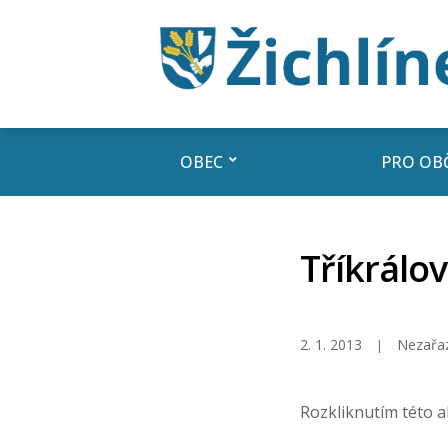
OBEC
PRO OB
Tříkrálo
2. 1. 2013
Nezařa
Rozkliknutím této ak