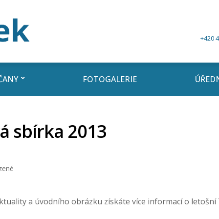
+420 4
ČANY
FOTOGALERIE
ÚŘEDN
vá sbírka 2013
zené
tuality a úvodního obrázku získáte více informací o letošní 