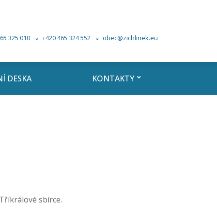
65 325 010
+420 465 324 552
obec@zichlinek.eu
Í DESKA
KONTAKTY
Tříkrálové sbírce.