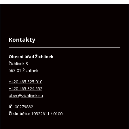
Kontakty
Obecní úřad Žichlínek
Žichlínek 3
563 01 Žichlínek
+420 465 325 010
+420 465 324 552
obec@zichlinek.eu
IČ:
00279862
Číslo účtu:
10522611 / 0100