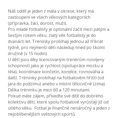
Náš oddíl je jeden z mála v okrese, který má
zastoupení ve všech věkových kategoriích
(přípravka, žáci, dorost, muži).
Pro mladé fotbalisty je optimální začít mezi pátým a
šestým rokem věku, zlatý věk fotbalisty je do
dvanácti let. Tréninky probíhají jednou až třikrát
týdně, pro nejmenší děti následují hned po školní
družině (v 15 hodin).
U dětí jsou díky licencovaným trenérům rozvíjeny
schopnosti jako je rychlost (spolupráce mozku a
těla), koordinace končetin, kondice, rovnováha a
další. Tréninky probíhají na fotbalovém hřišti (od
jara do podzimu) anebo v místní tělocvičně (zima).
Délka tréninku je mezi 60 a 120 minutami.
Pokud máte zájem, přiveďte své dítě do dobrého
kolektivu dětí, které spolu fotbalově vyrůstají již od
útlého věku. Fotbal je finančně nenáročný a jeden z
nejoblíbenějších světových sportů.