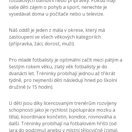
fotbalových bambini nebo přípravky. Pokud mají
vaše děti zájem o pohyb a sport, nenechte je
vysedávat doma u počítače nebo u televize.
Náš oddíl je jeden z mála v okrese, který má
zastoupení ve všech věkových kategoriích
(přípravka, žáci, dorost, muži).
Pro mladé fotbalisty je optimální začít mezi pátým a
šestým rokem věku, zlatý věk fotbalisty je do
dvanácti let. Tréninky probíhají jednou až třikrát
týdně, pro nejmenší děti následují hned po školní
družině (v 15 hodin).
U dětí jsou díky licencovaným trenérům rozvíjeny
schopnosti jako je rychlost (spolupráce mozku a
těla), koordinace končetin, kondice, rovnováha a
další. Tréninky probíhají na fotbalovém hřišti (od
jara do podzimu) anebo v místní tělocvičně (zima).