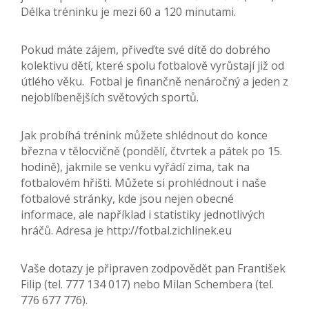
Délka tréninku je mezi 60 a 120 minutami.
Pokud máte zájem, přiveďte své dítě do dobrého
kolektivu dětí, které spolu fotbalově vyrůstají již od
útlého věku. Fotbal je finančně nenáročný a jeden z
nejoblíbenějších světových sportů.
Jak probíhá trénink můžete shlédnout do konce
března v tělocvičně (pondělí, čtvrtek a pátek po 15.
hodině), jakmile se venku vyřádí zima, tak na
fotbalovém hřišti. Můžete si prohlédnout i naše
fotbalové stránky, kde jsou nejen obecné
informace, ale například i statistiky jednotlivých
hráčů. Adresa je http://fotbal.zichlinek.eu
Vaše dotazy je připraven zodpovědět pan František
Filip (tel. 777 134 017) nebo Milan Schembera (tel.
776 677 776).