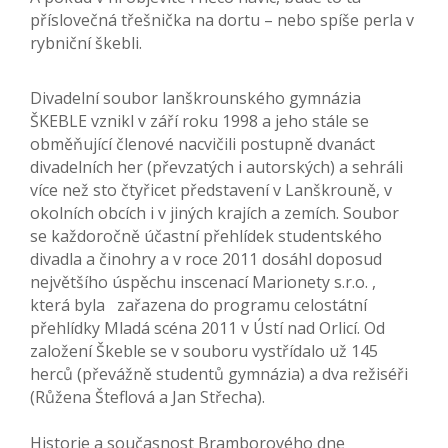
příslovečná třešnička na dortu – nebo spíše perla v
rybniční škebli.
Divadelní soubor lanškrounského gymnázia
ŠKEBLE vznikl v září roku 1998 a jeho stále se
obměňující členové nacvičili postupně dvanáct
divadelních her (převzatých i autorských) a sehráli
více než sto čtyřicet představení v Lanškrouně, v
okolních obcích i v jiných krajích a zemích. Soubor
se každoročně účastní přehlídek studentského
divadla a činohry a v roce 2011 dosáhl doposud
největšího úspěchu inscenací Marionety s.r.o. ,
která byla zařazena do programu celostátní
přehlídky Mladá scéna 2011 v Ústí nad Orlicí. Od
založení Škeble se v souboru vystřídalo už 145
herců (převážně studentů gymnázia) a dva režiséři
(Růžena Šteflová a Jan Střecha).
Historie a současnost Bramborového dne