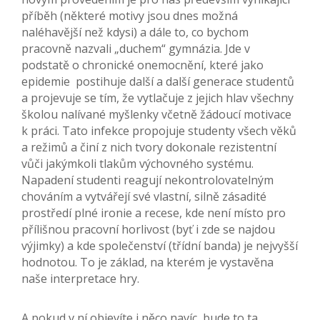
příběh (některé motivy jsou dnes možná
naléhavější než kdysi) a dále to, co bychom
pracovně nazvali „duchem“ gymnázia. Jde v
podstatě o chronické onemocnění, které jako
epidemie postihuje další a další generace studentů
a projevuje se tím, že vytlačuje z jejich hlav všechny
školou nalívané myšlenky včetně žádoucí motivace
k práci. Tato infekce propojuje studenty všech věků
a režimů a činí z nich tvory dokonale rezistentní
vůči jakýmkoli tlakům výchovného systému.
Napadení studenti reagují nekontrolovatelným
chováním a vytvářejí své vlastní, silně zásadité
prostředí plné ironie a recese, kde není místo pro
přílišnou pracovní horlivost (byť i zde se najdou
výjimky) a kde společenství (třídní banda) je nejvyšší
hodnotou. To je základ, na kterém je vystavěna
naše interpretace hry.
A pokud v ní objevíte i něco navíc, bude to ta