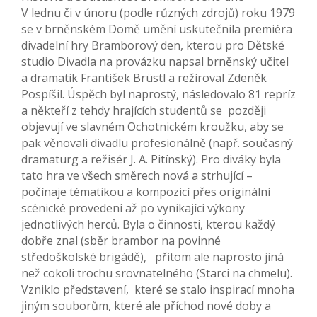
V lednu či v únoru (podle různých zdrojů) roku 1979
se v brněnském Domě umění uskutečnila premiéra
divadelní hry Bramborový den, kterou pro Dětské
studio Divadla na provázku napsal brněnský učitel
a dramatik František Brüstl a režíroval Zdeněk
Pospíšil. Úspěch byl naprostý, následovalo 81 repríz
a někteří z tehdy hrajících studentů se později
objevují ve slavném Ochotnickém kroužku, aby se
pak věnovali divadlu profesionálně (např. současný
dramaturg a režisér J. A. Pitínský). Pro diváky byla
tato hra ve všech směrech nová a strhující –
počínaje tématikou a kompozicí přes originální
scénické provedení až po vynikající výkony
jednotlivých herců. Byla o činnosti, kterou každý
dobře znal (sběr brambor na povinné
středoškolské brigádě), přitom ale naprosto jiná
než cokoli trochu srovnatelného (Starci na chmelu).
Vzniklo představení, které se stalo inspirací mnoha
jiným souborům, které ale příchod nové doby a