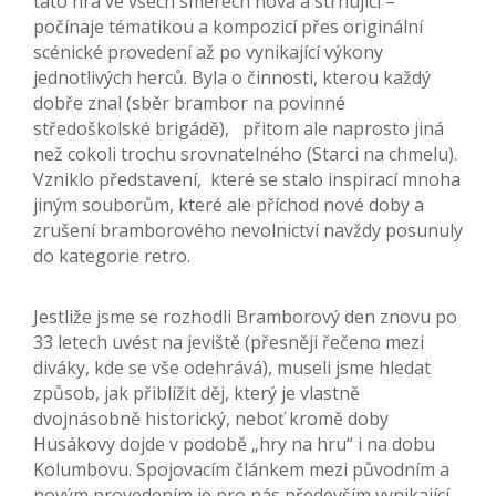
tato hra ve všech směrech nová a strhující –
počínaje tématikou a kompozicí přes originální
scénické provedení až po vynikající výkony
jednotlivých herců. Byla o činnosti, kterou každý
dobře znal (sběr brambor na povinné
středoškolské brigádě), přitom ale naprosto jiná
než cokoli trochu srovnatelného (Starci na chmelu).
Vzniklo představení, které se stalo inspirací mnoha
jiným souborům, které ale příchod nové doby a
zrušení bramborového nevolnictví navždy posunuly
do kategorie retro.
Jestliže jsme se rozhodli Bramborový den znovu po
33 letech uvést na jeviště (přesněji řečeno mezi
diváky, kde se vše odehrává), museli jsme hledat
způsob, jak přiblížit děj, který je vlastně
dvojnásobně historický, neboť kromě doby
Husákovy dojde v podobě „hry na hru“ i na dobu
Kolumbovu. Spojovacím článkem mezi původním a
novým provedením je pro nás především vynikající