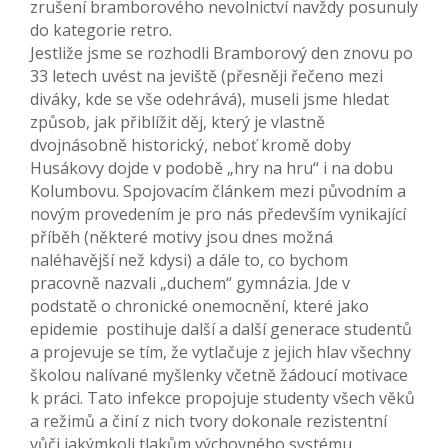
zrušení bramborového nevolnictví navždy posunuly
do kategorie retro.
Jestliže jsme se rozhodli Bramborový den znovu po
33 letech uvést na jeviště (přesněji řečeno mezi
diváky, kde se vše odehrává), museli jsme hledat
způsob, jak přiblížit děj, který je vlastně
dvojnásobně historický, neboť kromě doby
Husákovy dojde v podobě „hry na hru“ i na dobu
Kolumbovu. Spojovacím článkem mezi původním a
novým provedením je pro nás především vynikající
příběh (některé motivy jsou dnes možná
naléhavější než kdysi) a dále to, co bychom
pracovně nazvali „duchem“ gymnázia. Jde v
podstatě o chronické onemocnění, které jako
epidemie postihuje další a další generace studentů
a projevuje se tím, že vytlačuje z jejich hlav všechny
školou nalívané myšlenky včetně žádoucí motivace
k práci. Tato infekce propojuje studenty všech věků
a režimů a činí z nich tvory dokonale rezistentní
vůči jakýmkoli tlakům výchovného systému.