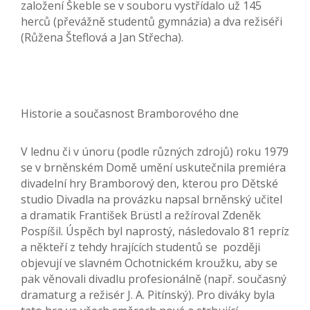
založení Škeble se v souboru vystřídalo už 145
herců (převážně studentů gymnázia) a dva režiséři
(Růžena Šteflová a Jan Střecha).
Historie a současnost Bramborového dne
V lednu či v únoru (podle různých zdrojů) roku 1979
se v brněnském Domě umění uskutečnila premiéra
divadelní hry Bramborový den, kterou pro Dětské
studio Divadla na provázku napsal brněnský učitel
a dramatik František Brüstl a režíroval Zdeněk
Pospíšil. Úspěch byl naprostý, následovalo 81 repríz
a někteří z tehdy hrajících studentů se později
objevují ve slavném Ochotnickém kroužku, aby se
pak věnovali divadlu profesionálně (např. současný
dramaturg a režisér J. A. Pitínský). Pro diváky byla