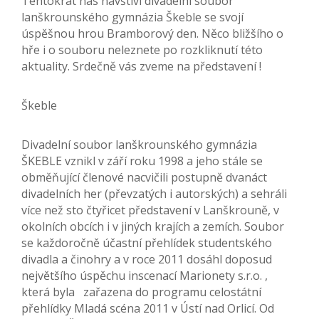
Tentokrát nás navštíví divadelní soubor
lanškrounského gymnázia Škeble se svojí
úspěšnou hrou Bramborový den. Něco bližšího o
hře i o souboru neleznete po rozkliknutí této
aktuality. Srdečně vás zveme na představení !
Škeble
Divadelní soubor lanškrounského gymnázia
ŠKEBLE vznikl v září roku 1998 a jeho stále se
obměňující členové nacvičili postupně dvanáct
divadelních her (převzatých i autorských) a sehráli
více než sto čtyřicet představení v Lanškrouně, v
okolních obcích i v jiných krajích a zemích. Soubor
se každoročně účastní přehlídek studentského
divadla a činohry a v roce 2011 dosáhl doposud
největšího úspěchu inscenací Marionety s.r.o. ,
která byla zařazena do programu celostátní
přehlídky Mladá scéna 2011 v Ústí nad Orlicí. Od