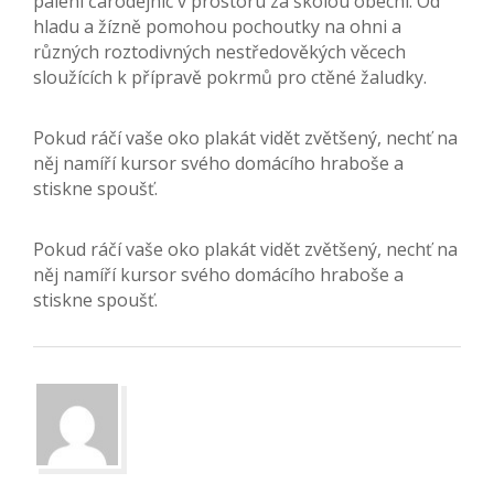
pálení čarodějnic v prostoru za školou obecní. Od
hladu a žízně pomohou pochoutky na ohni a
různých roztodivných nestředověkých věcech
sloužících k přípravě pokrmů pro ctěné žaludky.
Pokud ráčí vaše oko plakát vidět zvětšený, nechť na
něj namíří kursor svého domácího hraboše a
stiskne spoušť.
Pokud ráčí vaše oko plakát vidět zvětšený, nechť na
něj namíří kursor svého domácího hraboše a
stiskne spoušť.