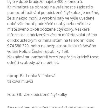
bylo v době krádeže najeto 400 kilometrů.
Kriminalisté se obracejí na veřejnost s žádostí o
pomoc při pátrání po odcizené čtyřkolce. Je možné,
že si někdo mohl u výrobní haly ve výše uvedené
době všimnout podezřelé osoby nebo někde v
místě svého okolí odcizené čtyřkolky. Veškeré
informace k odcizeným věcem můžete volat přímo
orlickoústeckým kriminalistům na telefonní číslo
974 580 320, nebo na bezplatnou linku tísňového
volání Policie České republiky 158.
Neznámému pachateli hrozí za přečin krádež trest
odnětí svobody až na pět let.
nprap. Bc. Lenka Vilímková
tisková mluvčí
Foto: Obrázek odcizené čtyřkolky
Bez povšimnutí nezůstalo osvědčení o registraci