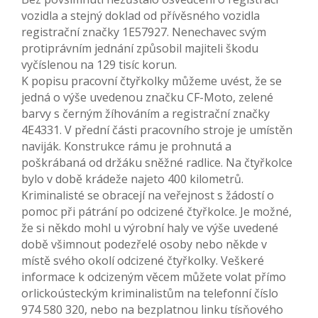
vozidla a stejný doklad od přívěsného vozidla
registrační značky 1E57927. Nenechavec svým
protiprávním jednání způsobil majiteli škodu
vyčíslenou na 129 tisíc korun.
K popisu pracovní čtyřkolky můžeme uvést, že se
jedná o výše uvedenou značku CF-Moto, zelené
barvy s černým žíhováním a registrační značky
4E4331. V přední části pracovního stroje je umístěn
naviják. Konstrukce rámu je prohnutá a
poškrábaná od držáku sněžné radlice. Na čtyřkolce
bylo v době krádeže najeto 400 kilometrů.
Kriminalisté se obracejí na veřejnost s žádostí o
pomoc při pátrání po odcizené čtyřkolce. Je možné,
že si někdo mohl u výrobní haly ve výše uvedené
době všimnout podezřelé osoby nebo někde v
místě svého okolí odcizené čtyřkolky. Veškeré
informace k odcizeným věcem můžete volat přímo
orlickoústeckým kriminalistům na telefonní číslo
974 580 320, nebo na bezplatnou linku tísňového