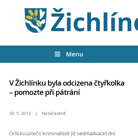
Menu
V Žichlínku byla odcizena čtyřkolka
– pomozte při pátrání
30. 5. 2013
Nezařazené
Orlickoústečtí kriminalisté již sedmadvacet dní