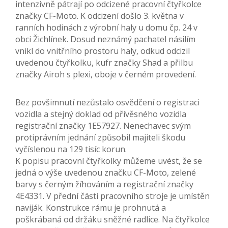
intenzivně pátrají po odcizené pracovní čtyřkolce
značky CF-Moto. K odcizení došlo 3. května v
ranních hodinách z výrobní haly u domu čp. 24 v
obci Žichlínek. Dosud neznámý pachatel násilím
vnikl do vnitřního prostoru haly, odkud odcizil
uvedenou čtyřkolku, kufr značky Shad a přilbu
značky Airoh s plexi, oboje v černém provedení.
Bez povšimnutí nezůstalo osvědčení o registraci
vozidla a stejný doklad od přívěsného vozidla
registrační značky 1E57927. Nenechavec svým
protiprávním jednání způsobil majiteli škodu
vyčíslenou na 129 tisíc korun.
K popisu pracovní čtyřkolky můžeme uvést, že se
jedná o výše uvedenou značku CF-Moto, zelené
barvy s černým žíhováním a registrační značky
4E4331. V přední části pracovního stroje je umístěn
naviják. Konstrukce rámu je prohnutá a
poškrábaná od držáku sněžné radlice. Na čtyřkolce