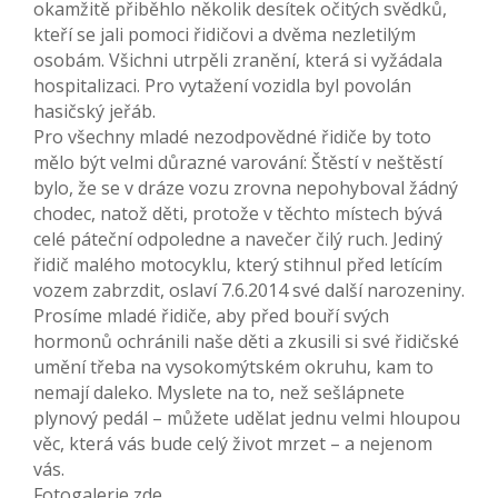
okamžitě přiběhlo několik desítek očitých svědků,
kteří se jali pomoci řidičovi a dvěma nezletilým
osobám. Všichni utrpěli zranění, která si vyžádala
hospitalizaci. Pro vytažení vozidla byl povolán
hasičský jeřáb.
Pro všechny mladé nezodpovědné řidiče by toto
mělo být velmi důrazné varování: Štěstí v neštěstí
bylo, že se v dráze vozu zrovna nepohyboval žádný
chodec, natož děti, protože v těchto místech bývá
celé páteční odpoledne a navečer čilý ruch. Jediný
řidič malého motocyklu, který stihnul před letícím
vozem zabrzdit, oslaví 7.6.2014 své další narozeniny.
Prosíme mladé řidiče, aby před bouří svých
hormonů ochránili naše děti a zkusili si své řidičské
umění třeba na vysokomýtském okruhu, kam to
nemají daleko. Myslete na to, než sešlápnete
plynový pedál – můžete udělat jednu velmi hloupou
věc, která vás bude celý život mrzet – a nejenom
vás.
Fotogalerie zde