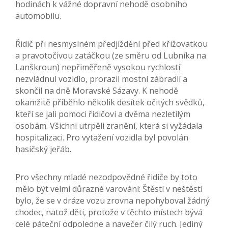
hodinách k vážné dopravní nehodě osobního
automobilu.
Řidič při nesmyslném předjíždění před křižovatkou
a pravotočivou zatáčkou (ze směru od Lubníka na
Lanškroun) nepřiměřeně vysokou rychlostí
nezvládnul vozidlo, prorazil mostní zábradlí a
skončil na dně Moravské Sázavy. K nehodě
okamžitě přiběhlo několik desítek očitých svědků,
kteří se jali pomoci řidičovi a dvěma nezletilým
osobám. Všichni utrpěli zranění, která si vyžádala
hospitalizaci. Pro vytažení vozidla byl povolán
hasičský jeřáb.
Pro všechny mladé nezodpovědné řidiče by toto
mělo být velmi důrazné varování: Štěstí v neštěstí
bylo, že se v dráze vozu zrovna nepohyboval žádný
chodec, natož děti, protože v těchto místech bývá
celé páteční odpoledne a navečer čilý ruch. Jediný