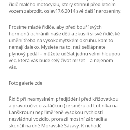
řidič malého motocyklu, který stihnul před letícím
vozem zabrzdit, oslaví 7.6.2014 své další narozeniny.
Prosíme mladé řidiče, aby před bouří svých
hormonů ochránili naše děti a zkusili si své řidičské
umění třeba na vysokomýtském okruhu, kam to
nemají daleko. Myslete na to, než sešlápnete
plynový pedál – můžete udělat jednu velmi hloupou
věc, která vás bude celý život mrzet – a nejenom
vás.
Fotogalerie zde
Řidič při nesmyslném předjíždění před křižovatkou
a pravotočivou zatáčkou (ze směru od Lubníka na
Lanškroun) nepřiměřeně vysokou rychlostí
nezvládnul vozidlo, prorazil mostní zábradlí a
skončil na dně Moravské Sázavy. K nehodě