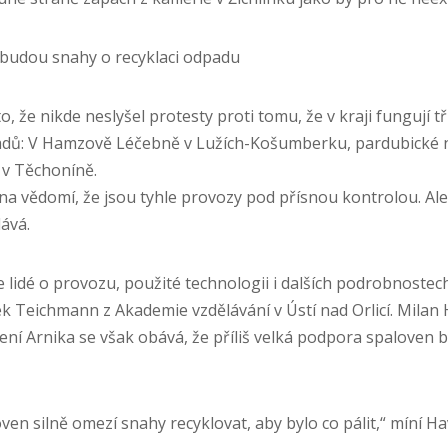
ubudou snahy o recyklaci odpadu
, že nikde neslyšel protesty proti tomu, že v kraji fungují t
dů: V Hamzově Léčebně v Lužích-Košumberku, pardubické 
 v Těchoníně.
na vědomí, že jsou tyhle provozy pod přísnou kontrolou. Ale
dává.
e lidé o provozu, použité technologii i dalších podrobnostec
šek Teichmann z Akademie vzdělávání v Ústí nad Orlicí. Milan 
ní Arnika se však obává, že příliš velká podpora spaloven 
en silně omezí snahy recyklovat, aby bylo co pálit,“ míní Ha