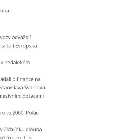
ouna-
vozy odvážejí
si to i Evropská
 v nedalekém
žádali o finance na
Stanislava Švarcová.
 masívními dotacemi
roku 2000. Poláci
v Žichlínku dlouhá
ké fórum. Ti si