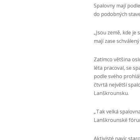
Spalovny mají podle
do podobných stave
„Jsou země, kde je 
mají zase schválený
Zatímco většina osl
léta pracoval, se sp
podle svého prohláš
čtvrtá největší spal
Lanškrounsku.
„Tak velká spalovna
Lanškrounské fóru
Aktivisté navíc star