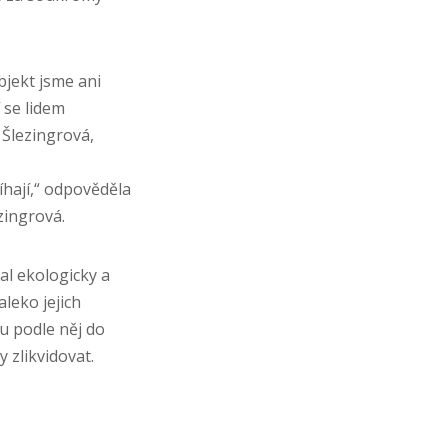
jekt jsme ani
í se lidem
 Šlezingrová,
hají,“ odpověděla
zingrová.
al ekologicky a
aleko jejich
ou podle něj do
 zlikvidovat.