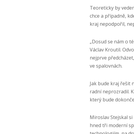
Teoreticky by vede
chce a případně, kd
kraj nepodpořil, nep
„Dosud se nám o tét
Václav Kroutil. Odv
nejprve předcházet,
ve spalovnách.
Jak bude kraj řešit
radní neprozradil. 
který bude dokončen
Miroslav Stejskal si
hned tři moderní sp
technologiím, na dru