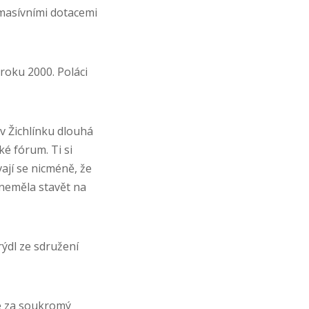
 masívními dotacemi
roku 2000. Poláci
v Žichlínku dlouhá
ké fórum. Ti si
ají se nicméně, že
 neměla stavět na
ýdl ze sdružení
uje za soukromý