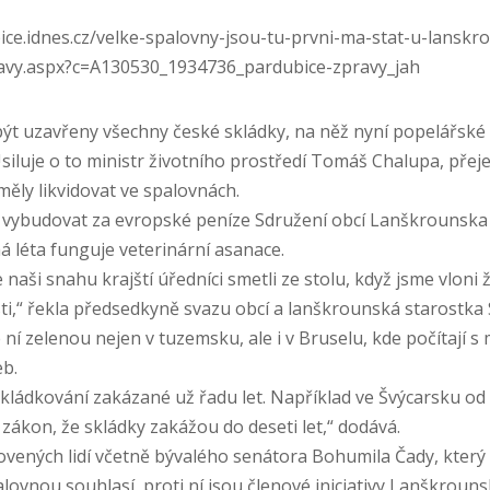
bice.idnes.cz/velke-spalovny-jsou-tu-prvni-ma-stat-u-lanskr
avy.aspx?c=A130530_1934736_pardubice-zpravy_jah
ýt uzavřeny všechny české skládky, na něž nyní popelářské 
iluje o to ministr životního prostředí Tomáš Chalupa, přeje 
měly likvidovat ve spalovnách.
 vybudovat za evropské peníze Sdružení obcí Lanškrounska
há léta funguje veterinární asanace.
 naši snahu krajští úředníci smetli ze stolu, když jsme vloni 
sti,“ řekla předsedkyně svazu obcí a lanškrounská starostka 
 ní zelenou nejen v tuzemsku, ale i v Bruselu, kde počítají s
b.
skládkování zakázané už řadu let. Například ve Švýcarsku od 
 zákon, že skládky zakážou do deseti let,“ dodává.
ovených lidí včetně bývalého senátora Bohumila Čady, který 
alovnou souhlasí, proti ní jsou členové iniciativy Lanškrouns