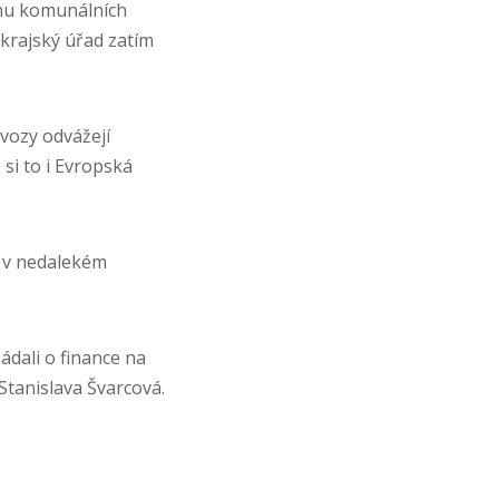
vnu komunálních
 krajský úřad zatím
vozy odvážejí
si to i Evropská
 v nedalekém
žádali o finance na
Stanislava Švarcová.