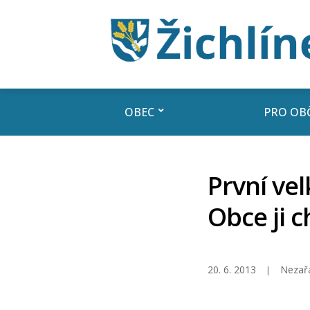
OBEC
PRO OB
První ve
Obce ji c
20. 6. 2013
Nezař