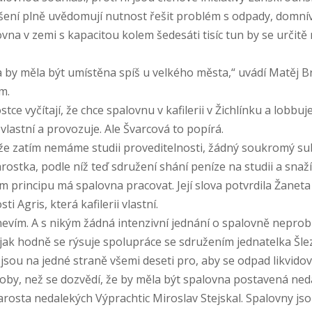
ení plně uvědomují nutnost řešit problém s odpady, domnív
ovna v zemi s kapacitou kolem šedesáti tisíc tun by se určitě
 by měla být umístěna spíš u velkého města,“ uvádí Matěj Br
m.
ostce vyčítají, že chce spalovnu v kafilerii v Žichlínku a lobb
 vlastní a provozuje. Ale Švarcová to popírá.
že zatím nemáme studii proveditelnosti, žádný soukromý sub
tarostka, podle níž teď sdružení shání peníze na studii a snaž
ém principu má spalovna pracovat. Její slova potvrdila Žaneta
i Agris, která kafilerii vlastní.
vím. A s nikým žádná intenzivní jednání o spalovně neprobí
ak hodně se rýsuje spolupráce se sdružením jednatelka Šle
 jsou na jedné straně všemi deseti pro, aby se odpad likvidov
 doby, než se dozvědí, že by měla být spalovna postavená ned
starosta nedalekých Výprachtic Miroslav Stejskal. Spalovny js