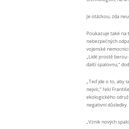
Je otázkou, zda ne
Poukazuje také na to
nebezpečných odpa
vojenské nemocnici
„Lidé prostě berou 
další spalovnu,“ do
„Teď jde o to, aby s
nejvíc,“ řekl Franti
ekologického sdruže
negativní důsledky.
„Vznik nových spalov