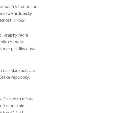
h odpadů v budoucnu
ounsku Pardubický
elnosti. Proč?
l krajský radní
vzniku odpadu
eprve pak likvidovat
í na skládkách, ale
České republiky,
mají v centru města
proti moderním
toval,“ řekl.