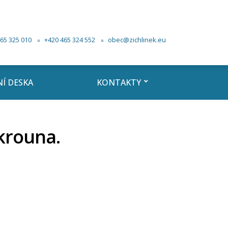
65 325 010
+420 465 324 552
obec@zichlinek.eu
Í DESKA
KONTAKTY
krouna.