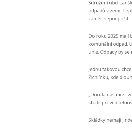
Sdružení obcí Lanš
odpadů v zemi. Tepl
záměr nepodpořil.
Do roku 2025 mají b
komunální odpad. Us
unie. Odpady by se 
Jednu takovou chce
Žichlínku, kde dlou
„Docela nás mrzí, že
studii proveditelno
Skládky nemají jin