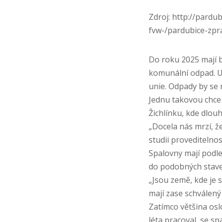
Zdroj: http://pardu
fvw-/pardubice-zpr
Do roku 2025 mají b
komunální odpad. Us
unie. Odpady by se 
Jednu takovou chce
Žichlínku, kde dlou
„Docela nás mrzí, že
studii proveditelno
Spalovny mají podle
do podobných stave
„Jsou země, kde je 
mají zase schválený
Zatímco většina osl
léta pracoval, se sp