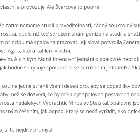
 vlastní a provozuje. Ale Švarcová to popírá.
že zatím nemáme studii proveditelnosti, žádný soukromý sub
tarostka, podle níž teď sdružení shání peníze na studii a snaž
ém principu má spalovna pracovat. Její slova potvrdila Žaneta
i Agris, která kafilerii vlastní.
vím. A s nikým žádná intenzivní jednání o spalovně neprobí
ak hodně se rýsuje spolupráce se sdružením jednatelka Šle
 jsou na jedné straně všemi deseti pro, aby se odpad likvidov
 doby, než se dozvědí, že by měla být spalovna postavená ned
starosta nedalekých Výprachtic Miroslav Stejskal. Spalovny js
žným řešením, jak odpad, který se nedá vytřídit, ekologicky
j si to nejdřív promyslí