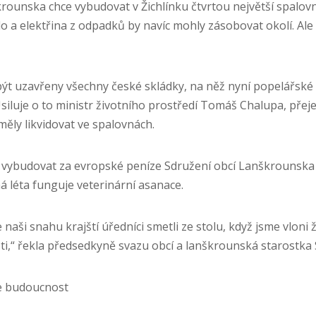
krounska chce vybudovat v Žichlínku čtvrtou největší spalo
o a elektřina z odpadků by navíc mohly zásobovat okolí. Ale
ýt uzavřeny všechny české skládky, na něž nyní popelářské 
iluje o to ministr životního prostředí Tomáš Chalupa, přeje 
měly likvidovat ve spalovnách.
 vybudovat za evropské peníze Sdružení obcí Lanškrounska
há léta funguje veterinární asanace.
 naši snahu krajští úředníci smetli ze stolu, když jsme vloni 
sti,“ řekla předsedkyně svazu obcí a lanškrounská starostka 
de budoucnost