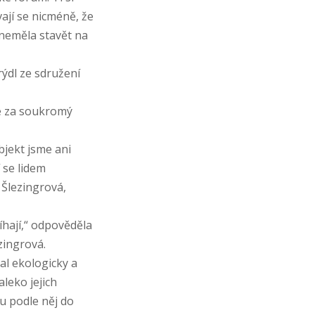
ají se nicméně, že
 neměla stavět na
ýdl ze sdružení
uje za soukromý
jekt jsme ani
í se lidem
 Šlezingrová,
hají,“ odpověděla
zingrová.
al ekologicky a
aleko jejich
ou podle něj do