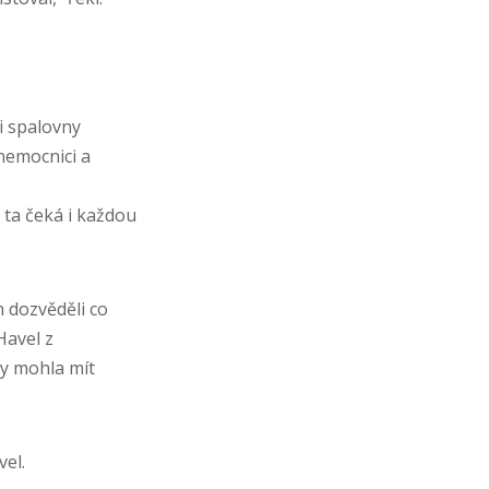
ři spalovny
nemocnici a
 ta čeká i každou
h dozvěděli co
Havel z
by mohla mít
vel.