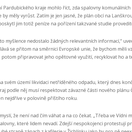
ní Pardubického kraje mohlo říct, zda spalovny komunálníc
e by měly vyrůst. Zatím je jen jasné, že plán obcí na Lanškr
oskytl jim totiž peníze na pořízení takzvané studie provedit
o myšlence nedostalo žádných relevantních informací,“ uved
olává se přitom na směrnici Evropské unie, že bychom měli 
 potom připravovat jeho opětovné využití, recyklovat ho a t
 na svém území likvidaci netříděného odpadu, který dnes konč
Kraj podle něj musí respektovat závazné části nového plánu 
 nejdříve v polovině příštího roku.
 myslí, že není nad čím váhat a na co čekat. „Třeba ve Vídni 
alovny, které lidem nevadí. Zdejší nespokojenci protestují 
hé straně zápach z kafilerie v Žichlínku jako by pro ně neexis