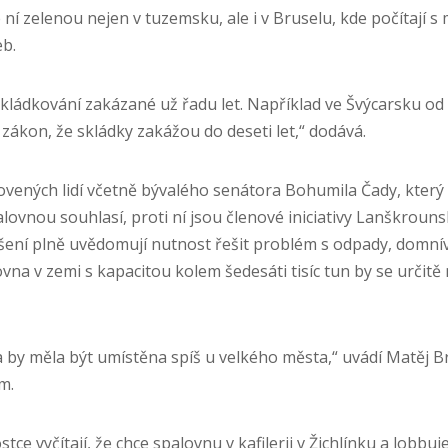
 ní zelenou nejen v tuzemsku, ale i v Bruselu, kde počítají s
b.
skládkování zakázané už řadu let. Například ve Švýcarsku od 
 zákon, že skládky zakážou do deseti let,“ dodává.
ovených lidí včetně bývalého senátora Bohumila Čady, který 
alovnou souhlasí, proti ní jsou členové iniciativy Lanškrouns
ení plně uvědomují nutnost řešit problém s odpady, domnív
ovna v zemi s kapacitou kolem šedesáti tisíc tun by se určitě
 by měla být umístěna spíš u velkého města,“ uvádí Matěj Br
m.
ostce vyčítají, že chce spalovnu v kafilerii v Žichlínku a lobb