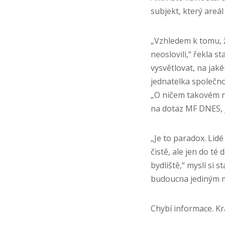
subjekt, který areál
„Vzhledem k tomu, 
neoslovili,“ řekla s
vysvětlovat, na jak
jednatelka společnost
„O ničem takovém ne
na dotaz MF DNES, j
„Je to paradox. Lidé
čistě, ale jen do té
bydliště,“ myslí si 
budoucna jediným mo
Chybí informace. Kra