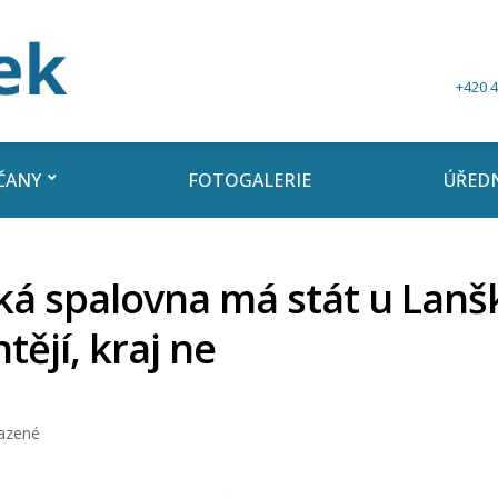
+420 4
ČANY
FOTOGALERIE
ÚŘEDN
lká spalovna má stát u Lanš
htějí, kraj ne
azené