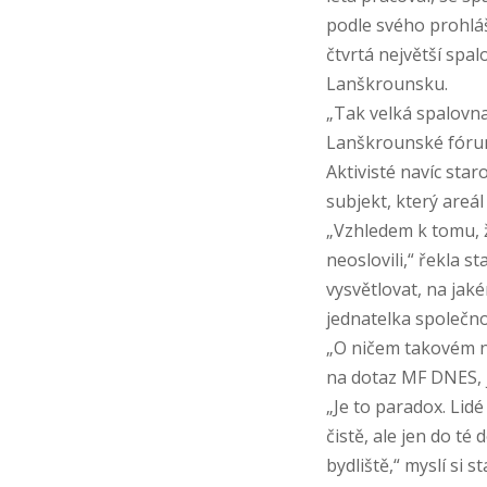
podle svého prohláš
čtvrtá největší spal
Lanškrounsku.
„Tak velká spalovna
Lanškrounské fóru
Aktivisté navíc star
subjekt, který areál
„Vzhledem k tomu, 
neoslovili,“ řekla s
vysvětlovat, na jak
jednatelka společnost
„O ničem takovém ne
na dotaz MF DNES, j
„Je to paradox. Lidé
čistě, ale jen do té
bydliště,“ myslí si 