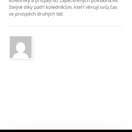
koledníky a přispějí do zapečetěných pokladniček.
Stejné díky patří koledníkům, kteří věnují svůj čas
ve prospěch druhých lidí.