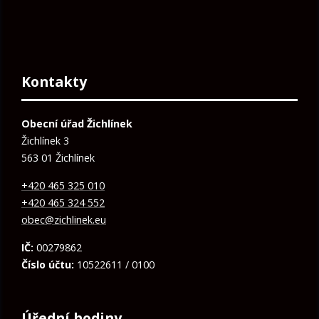
Kontakty
Obecní úřad Žichlínek
Žichlínek 3
563 01 Žichlínek
+420 465 325 010
+420 465 324 552
obec@zichlinek.eu
IČ:
00279862
Číslo účtu:
10522611 / 0100
Úřední hodiny