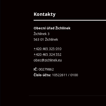
Kontakty
Obecní úřad Žichlínek
Žichlínek 3
563 01 Žichlínek
+420 465 325 010
+420 465 324 552
obec@zichlinek.eu
IČ:
00279862
Číslo účtu:
10522611 / 0100