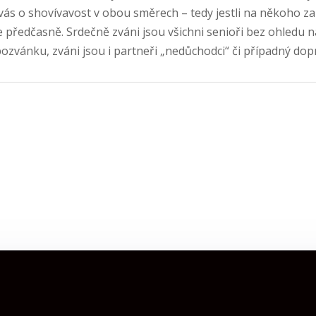
vás o shovívavost v obou směrech – tedy jestli na někoho
předčasně. Srdečně zváni jsou všichni senioři bez ohledu na 
ozvánku, zváni jsou i partneři „nedůchodci“ či případný dopr