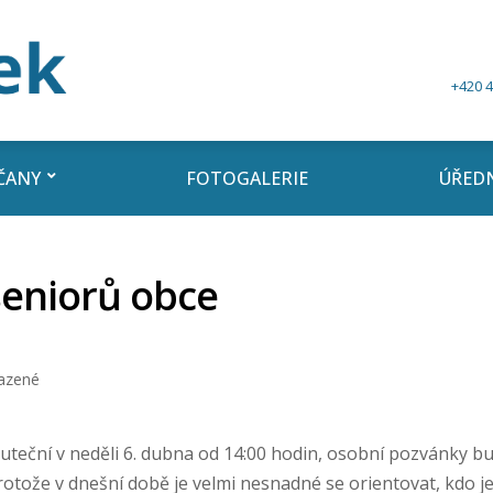
+420 4
ČANY
FOTOGALERIE
ÚŘEDN
seniorů obce
azené
kuteční v neděli 6. dubna od 14:00 hodin, osobní pozvánky 
rotože v dnešní době je velmi nesnadné se orientovat, kdo je 