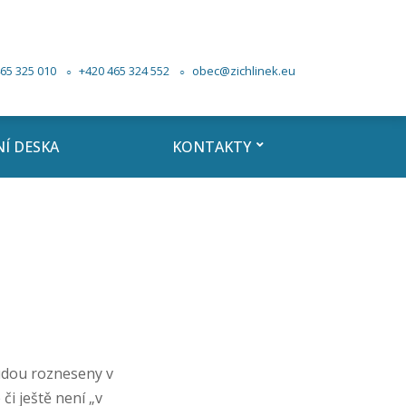
65 325 010
+420 465 324 552
obec@zichlinek.eu
Í DESKA
KONTAKTY
budou rozneseny v
či ještě není „v