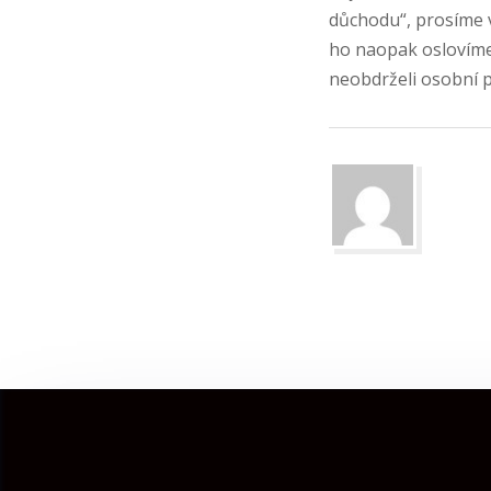
důchodu“, prosíme 
ho naopak oslovíme 
neobdrželi osobní p