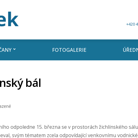
+420 4
ČANY
FOTOGALERIE
ÚŘEDN
nský bál
azené
ího odpoledne 15. března se v prostorách žichlínského sálu 
neval, svým tématem zcela odpovídající venkovnímu vodnick