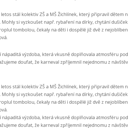
 letos stál kolektiv ZŠ a MŠ Žichlínek, který připravil dětem n
Mohly si vyzkoušet např. rybaření na dírky, chytání dušiček 
plul tombolou, čekaly na děti i dospělé již dvě z nejoblíben
ová.
jí nápaditá výzdoba, která vkusně doplňovala atmosféru pod
žujeme doufat, že karneval zpříjemnil nejednomu z návštěv
 letos stál kolektiv ZŠ a MŠ Žichlínek, který připravil dětem n
Mohly si vyzkoušet např. rybaření na dírky, chytání dušiček 
plul tombolou, čekaly na děti i dospělé již dvě z nejoblíben
ová.
jí nápaditá výzdoba, která vkusně doplňovala atmosféru pod
žujeme doufat, že karneval zpříjemnil nejednomu z návštěv