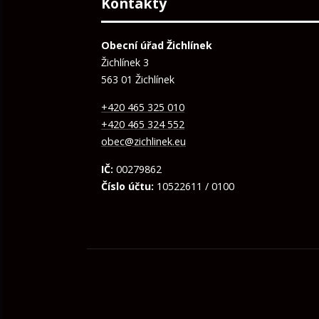
Kontakty
Obecní úřad Žichlínek
Žichlínek 3
563 01 Žichlínek
+420 465 325 010
+420 465 324 552
obec@zichlinek.eu
IČ:
00279862
Číslo účtu:
10522611 / 0100