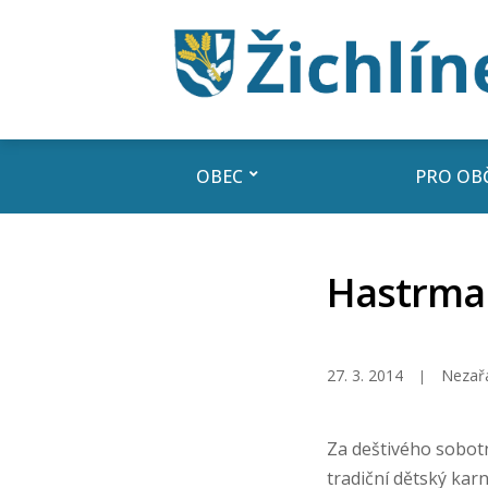
OBEC
PRO OB
Hastrma
27. 3. 2014
Nezař
Za deštivého sobotn
tradiční dětský kar