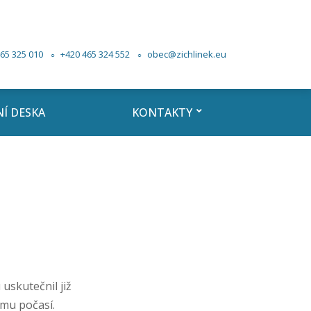
65 325 010
+420 465 324 552
obec@zichlinek.eu
Í DESKA
KONTAKTY
uskutečnil již
ému počasí.