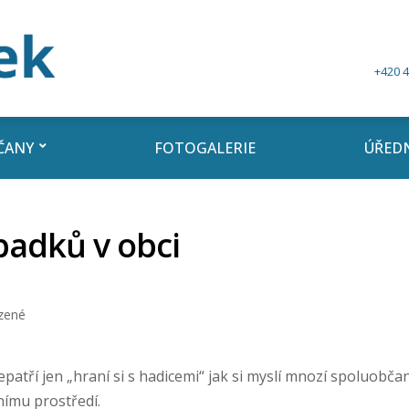
+420 4
ČANY
FOTOGALERIE
ÚŘEDN
padků v obci
zené
patří jen „hraní si s hadicemi“ jak si myslí mnozí spoluobča
nímu prostředí.