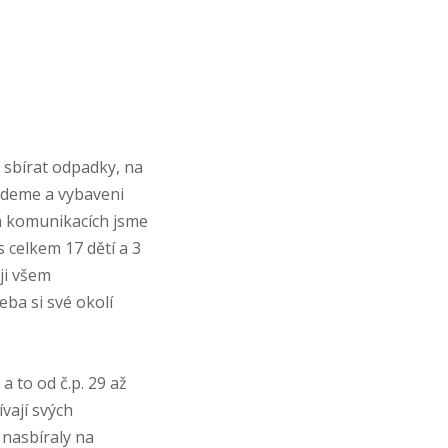
 sbírat odpadky, na
ůjdeme a vybaveni
ch komunikacích jsme
s celkem 17 dětí a 3
uji všem
eba si své okolí
 to od č.p. 29 až
ívají svých
 nasbíraly na