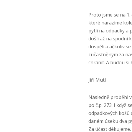
Proto jsme se na 1.
které narazíme kole
pytli na odpadky a 
došli až na spodní k
dospělí a ačkoliv se
zúčastněným za nasaz
chránit. A budou si h
Jiří Mutl
Následně proběhl v 
po č.p. 273. I když 
odpadkových košů a 
daném úseku dva pyt
Za účast děkujeme.