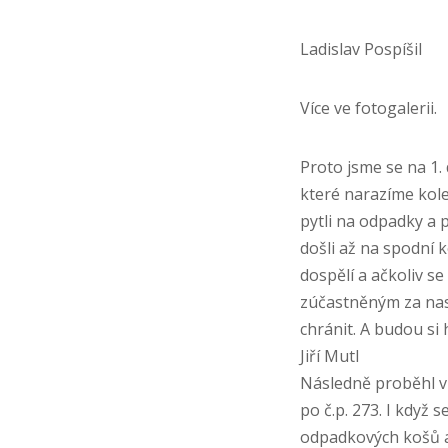
Ladislav Pospíšil
Více ve fotogalerii.
Proto jsme se na 1.
které narazíme kole
pytli na odpadky a 
došli až na spodní k
dospělí a ačkoliv se
zúčastněným za nasaz
chránit. A budou si h
Jiří Mutl
Následně proběhl v 
po č.p. 273. I když 
odpadkových košů a 