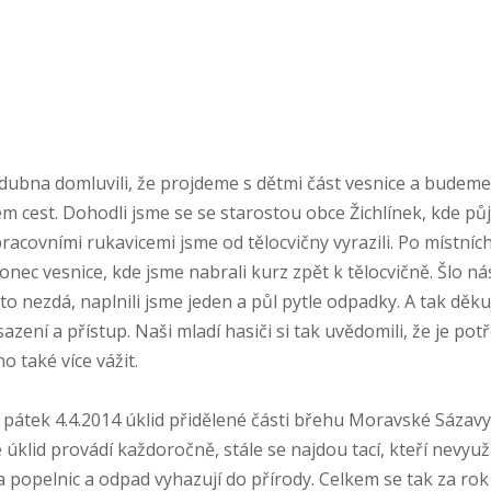
 dubna domluvili, že projdeme s dětmi část vesnice a budeme
m cest. Dohodli jsme se se starostou obce Žichlínek, kde p
pracovními rukavicemi jsme od tělocvičny vyrazili. Po místní
onec vesnice, kde jsme nabrali kurz zpět k tělocvičně. Šlo ná
 to nezdá, naplnili jsme jeden a půl pytle odpadky. A tak děk
ení a přístup. Naši mladí hasiči si tak uvědomili, že je potř
o také více vážit.
pátek 4.4.2014 úklid přidělené části břehu Moravské Sázavy a
se úklid provádí každoročně, stále se najdou tací, kteří nevyuž
popelnic a odpad vyhazují do přírody. Celkem se tak za rok