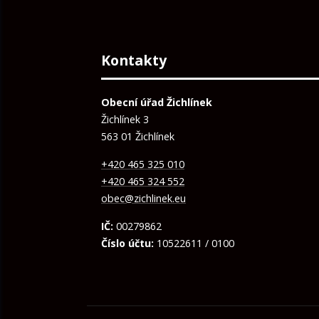
Kontakty
Obecní úřad Žichlínek
Žichlínek 3
563 01 Žichlínek
+420 465 325 010
+420 465 324 552
obec@zichlinek.eu
IČ:
00279862
Číslo účtu:
10522611 / 0100