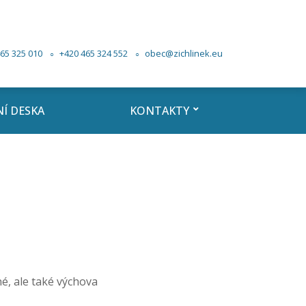
65 325 010
+420 465 324 552
obec@zichlinek.eu
Í DESKA
KONTAKTY
né, ale také výchova