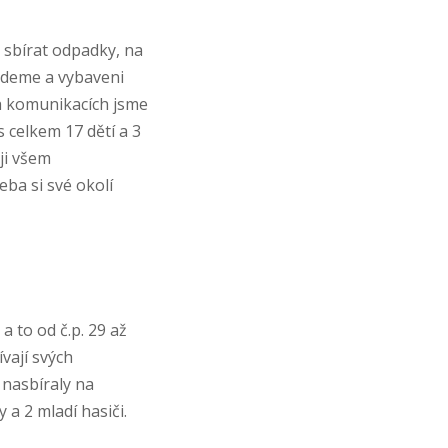
 sbírat odpadky, na
ůjdeme a vybaveni
ch komunikacích jsme
s celkem 17 dětí a 3
uji všem
eba si své okolí
 to od č.p. 29 až
ívají svých
 nasbíraly na
a 2 mladí hasiči.