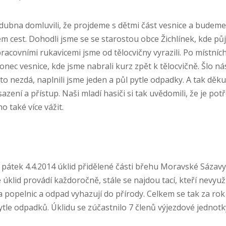
 dubna domluvili, že projdeme s dětmi část vesnice a budeme
m cest. Dohodli jsme se se starostou obce Žichlínek, kde p
pracovními rukavicemi jsme od tělocvičny vyrazili. Po místní
onec vesnice, kde jsme nabrali kurz zpět k tělocvičně. Šlo ná
 to nezdá, naplnili jsme jeden a půl pytle odpadky. A tak děk
ení a přístup. Naši mladí hasiči si tak uvědomili, že je potř
o také více vážit.
pátek 4.4.2014 úklid přidělené části břehu Moravské Sázavy a
se úklid provádí každoročně, stále se najdou tací, kteří nevyuž
popelnic a odpad vyhazují do přírody. Celkem se tak za rok
le odpadků. Úklidu se zúčastnilo 7 členů výjezdové jednotky 