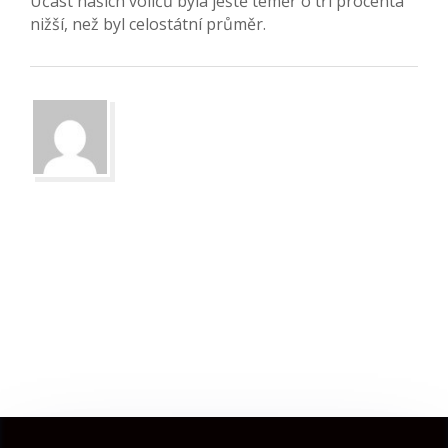
Účast našich voličů byla ještě téměř o tři procenta
nižší, než byl celostátní průměr.