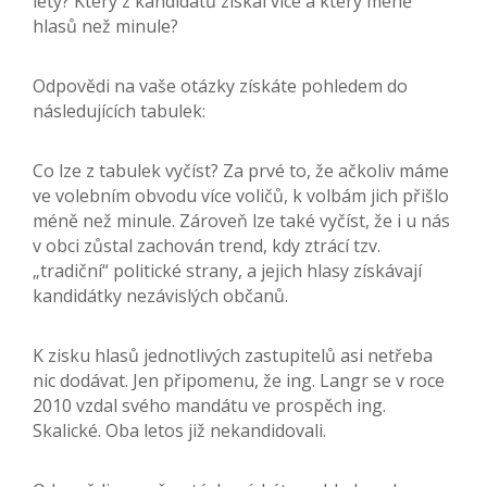
lety? Který z kandidátů získal více a který méně
hlasů než minule?
Odpovědi na vaše otázky získáte pohledem do
následujících tabulek:
Co lze z tabulek vyčíst? Za prvé to, že ačkoliv máme
ve volebním obvodu více voličů, k volbám jich přišlo
méně než minule. Zároveň lze také vyčíst, že i u nás
v obci zůstal zachován trend, kdy ztrácí tzv.
„tradiční“ politické strany, a jejich hlasy získávají
kandidátky nezávislých občanů.
K zisku hlasů jednotlivých zastupitelů asi netřeba
nic dodávat. Jen připomenu, že ing. Langr se v roce
2010 vzdal svého mandátu ve prospěch ing.
Skalické. Oba letos již nekandidovali.