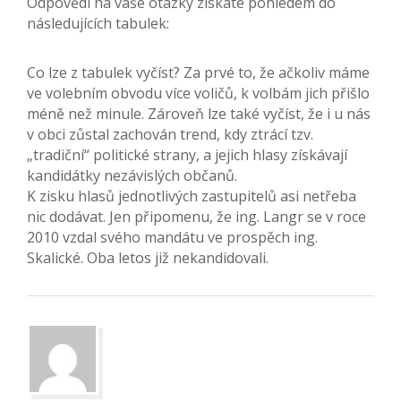
Odpovědi na vaše otázky získáte pohledem do
následujících tabulek:
Co lze z tabulek vyčíst? Za prvé to, že ačkoliv máme
ve volebním obvodu více voličů, k volbám jich přišlo
méně než minule. Zároveň lze také vyčíst, že i u nás
v obci zůstal zachován trend, kdy ztrácí tzv.
„tradiční“ politické strany, a jejich hlasy získávají
kandidátky nezávislých občanů.
K zisku hlasů jednotlivých zastupitelů asi netřeba
nic dodávat. Jen připomenu, že ing. Langr se v roce
2010 vzdal svého mandátu ve prospěch ing.
Skalické. Oba letos již nekandidovali.