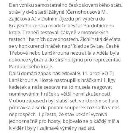
Den vzniku samostatného československého státu
strávily dvě starší žákyně (Černohousová M.,
Zajíčková A.) v Dolním Újezdu při výběru do
Krajského centra mládeže děvčat Pardubického
kraje. Trenéři testovali žákyně v motorických
testech i herních dovednostech. Žichlínská děvčata
se v konkurenci hráček například ze Svitav, České
Třebové nebo Lanškrouna neztratila a Adéla byla
dokonce vybrána do širšího týmu pro reprezentaci
Pardubického kraje.
Další domácí zápas následoval 9. 11. proti VO TJ
Lanškroun A. Hosté nastoupili s hráčkami 1. ligy
kadetek a naše sestava na to musela reagovat
nominováním hráček s větší herní zkušeností.
V obou zápasech byl slabší set, ve kterém selhala
přihrávka a série podání soupeřek rozhodla v náš
neprospěch. I přesto, že stav utkání vyznívá
jednoznačně pro hosty, bojovalo se o každý míč a
k vidění byly i zajímavé výměny nad sítí.