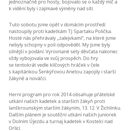
jednoznačně pro hosty, bojovalo se o každý míč a
k vidění byly i zajímavé výměny nad sítí.
Tuto sobotu jsme opět v domácím prostředí
nastoupily proti kadetkám TJ Spartaku Polička.
Hosté nás přehrávaly „zalejvkami“, na které jsme
nebyly schopny v poli odpovědět. My jsme byly
silnější v podání. Vyrovnané sety děvčata nakonec
vždy vybojovala ve svůj prospěch. Do hry
se tentokrát vedle klíčových hráček v čele
s kapitánkou Šenkýřovou Anetou zapojily i starší
žákyně a nováčci.
Herní program pro rok 2014 obsahuje přátelské
utkání našich kadetek a starších žákyň proti
lanškrounským starším žákyním, 13. 12. V Žichlínku.
Dalším plánem je soutěžní utkání našich juniorek
v Dolním Újezdu a turnaj kadetek v Kostelci nad
Orlicí.