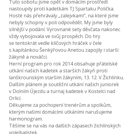
Tuto sobotu jsme opět v domácím prostředí
nastoupily proti kadetkám TJ Spartaku Polička.
Hosté nás přehrávaly „zalejvkami“, na které jsme
nebyly schopny v poli odpovědět. My jsme byly
silnější v podání. Vyrovnané sety děvčata nakonec
vždy vybojovala ve svůj prospěch. Do hry
se tentokrát vedle klíčových hráček v čele
s kapitánkou Šenkýřovou Anetou zapojily i starší
žákyně a nováčci.
Herní program pro rok 2014 obsahuje přátelské
utkání našich kadetek a starších žákyň proti
lanškrounským starším žákyním, 13. 12. V Žichlínku.
Dalším plánem je soutěžní utkání našich juniorek
v Dolním Újezdu a turnaj kadetek v Kostelci nad
Orlicí.
Děkujeme za pochopení trenérům a spolkům,
kterým našimi domácími utkáními narušujeme
harmonogram.
Těšíme se na vás na dalších zápasech žichlínských
volejbalistek.