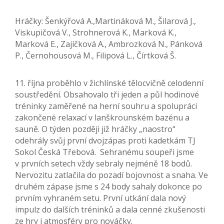
Hráčky: Šenkýřová A.,Martináková M., Šilarová J.,
Viskupičová V., Strohnerová K., Marková K.,
Marková E., Zajíčková A., Ambrozková N., Pánková
P., Černohousová M., Filipová L., Čírtková Š.
11. října proběhlo v žichlínské tělocvičně celodenní
soustředění. Obsahovalo tři jeden a půl hodinové
tréninky zaměřené na herní souhru a spolupráci
zakončené relaxací v lanškrounském bazénu a
sauně. O týden později již hráčky „naostro“
odehrály svůj první dvojzápas proti kadetkám TJ
Sokol Česká Třebová. Sehranému soupeři jsme
v prvních setech vždy sebraly nejméně 18 bodů.
Nervozitu zatlačila do pozadí bojovnost a snaha. Ve
druhém zápase jsme s 24 body sahaly dokonce po
prvním vyhraném setu. První utkání dala nový
impulz do dalších tréninků a dala cenné zkušenosti
ze hry i atmosféry pro nováčky.