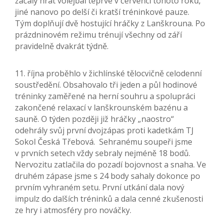
začaly hrát volejbal teprve v červenci tohoto roku,
jiné nanovo po delší či kratší tréninkové pauze.
Tým doplňují dvě hostující hráčky z Lanškrouna. Po
prázdninovém režimu trénují všechny od září
pravidelně dvakrát týdně.
11. října proběhlo v žichlínské tělocvičně celodenní
soustředění. Obsahovalo tři jeden a půl hodinové
tréninky zaměřené na herní souhru a spolupráci
zakončené relaxací v lanškrounském bazénu a
sauně. O týden později již hráčky „naostro“
odehrály svůj první dvojzápas proti kadetkám TJ
Sokol Česká Třebová. Sehranému soupeři jsme
v prvních setech vždy sebraly nejméně 18 bodů.
Nervozitu zatlačila do pozadí bojovnost a snaha. Ve
druhém zápase jsme s 24 body sahaly dokonce po
prvním vyhraném setu. První utkání dala nový
impulz do dalších tréninků a dala cenné zkušenosti
ze hry i atmosféry pro nováčky.