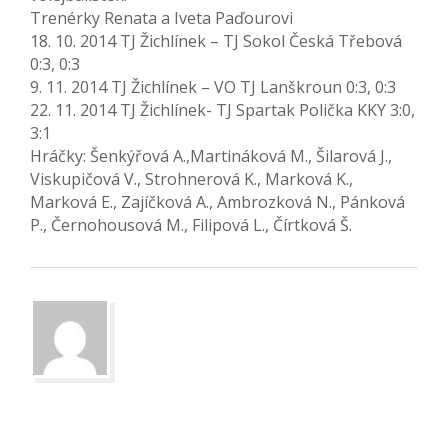
Trenérky Renata a Iveta Paďourovi
18. 10. 2014 TJ Žichlínek – TJ Sokol Česká Třebová
0:3, 0:3
9. 11. 2014 TJ Žichlínek – VO TJ Lanškroun 0:3, 0:3
22. 11. 2014 TJ Žichlínek- TJ Spartak Polička KKY 3:0,
3:1
Hráčky: Šenkýřová A.,Martináková M., Šilarová J.,
Viskupičová V., Strohnerová K., Marková K.,
Marková E., Zajíčková A., Ambrozková N., Pánková
P., Černohousová M., Filipová L., Čírtková Š.