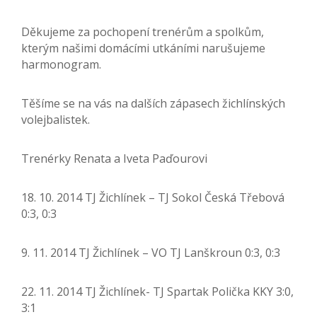
Děkujeme za pochopení trenérům a spolkům,
kterým našimi domácími utkáními narušujeme
harmonogram.
Těšíme se na vás na dalších zápasech žichlínských
volejbalistek.
Trenérky Renata a Iveta Paďourovi
18. 10. 2014 TJ Žichlínek – TJ Sokol Česká Třebová
0:3, 0:3
9. 11. 2014 TJ Žichlínek – VO TJ Lanškroun 0:3, 0:3
22. 11. 2014 TJ Žichlínek- TJ Spartak Polička KKY 3:0,
3:1