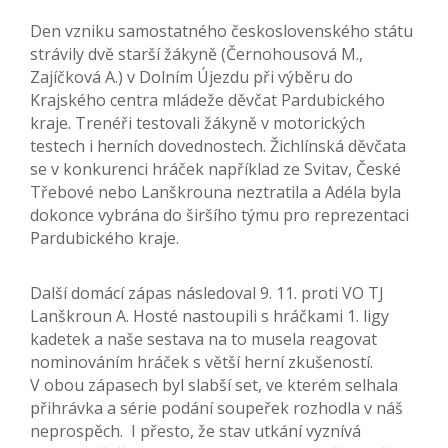
Den vzniku samostatného československého státu
strávily dvě starší žákyně (Černohousová M.,
Zajíčková A.) v Dolním Újezdu při výběru do
Krajského centra mládeže děvčat Pardubického
kraje. Trenéři testovali žákyně v motorických
testech i herních dovednostech. Žichlínská děvčata
se v konkurenci hráček například ze Svitav, České
Třebové nebo Lanškrouna neztratila a Adéla byla
dokonce vybrána do širšího týmu pro reprezentaci
Pardubického kraje.
Další domácí zápas následoval 9. 11. proti VO TJ
Lanškroun A. Hosté nastoupili s hráčkami 1. ligy
kadetek a naše sestava na to musela reagovat
nominováním hráček s větší herní zkušeností.
V obou zápasech byl slabší set, ve kterém selhala
přihrávka a série podání soupeřek rozhodla v náš
neprospěch. I přesto, že stav utkání vyznívá