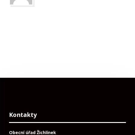
Kontakty
Obecní úřad Žichlínek