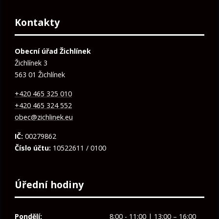
Kontakty
Obecní úřad Žichlínek
Žichlínek 3
563 01 Žichlínek
+420 465 325 010
+420 465 324 552
obec@zichlinek.eu
IČ:
00279862
Číslo účtu:
10522611 / 0100
Úřední hodiny
Pondělí:
8:00 - 11:00 | 13:00 – 16:00