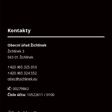
Kontakty
Obecní úřad Žichlínek
Žichlínek 3
563 01 Žichlínek
+420 465 325 010
+420 465 324 552
obec@zichlinek.eu
IČ:
00279862
Číslo účtu:
10522611 / 0100