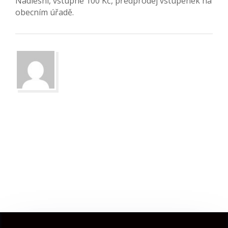
Nadlesní, vstupné 100 Kč, předprodej vstupenek na
obecním úřadě.