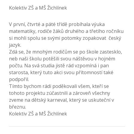
Kolektiv ZŠ a MŠ Žichlínek
V první, čtvrté a páté třídě probíhala výuka
matematiky, rodiče žáků druhého a třetího ročníku
si mohli spolu se svými potomky zopakovat český
jazyk.
Zdá se, že mnohým rodičům se po škole zastesklo,
neb naši školu potěšili svou náštěvou v hojném
počtu. Na svá studia jistě rád vzpomíná i pan
starosta, který tuto akci svou přítomností také
podpořil.
Tímto bychom rádi poděkovali všem, kteří se
tohoto projektu zúčastnili a zároveň všechny
zveme na dětský karneval, který se uskuteční v
březnu.
Kolektiv ZŠ a MŠ Žichlínek