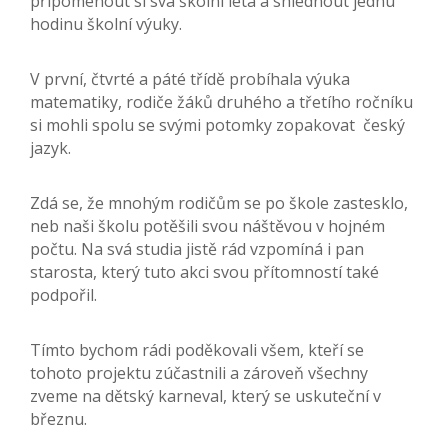
připomenout si svá školní léta a shlédnout jednu
hodinu školní výuky.
V první, čtvrté a páté třídě probíhala výuka
matematiky, rodiče žáků druhého a třetího ročníku
si mohli spolu se svými potomky zopakovat český
jazyk.
Zdá se, že mnohým rodičům se po škole zastesklo,
neb naši školu potěšili svou náštěvou v hojném
počtu. Na svá studia jistě rád vzpomíná i pan
starosta, který tuto akci svou přítomností také
podpořil.
Tímto bychom rádi poděkovali všem, kteří se
tohoto projektu zúčastnili a zároveň všechny
zveme na dětský karneval, který se uskuteční v
březnu.