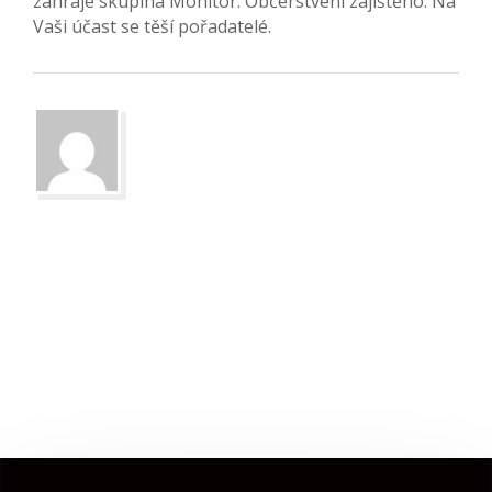
zahraje skupina Monitor. Občerstvení zajištěno. Na
Vaši účast se těší pořadatelé.