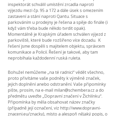
inspektorát schválil umístění zrcadla naproti
výjezdu mezi čp. 95 a 172 a dále úsek s omezením
zastavení a stání naproti Qantu. Situace s
parkováním u prodejny je řešena a spěje do finále (i
když vám třeba bude někdo tvrdit opak).
Momentálně je Krajským úřadem schválen výjezd z
parkoviště, které bude rozšířeno více dozadu. K
řešení jsme dospěli s majitelem objektu, správcem
komunikace a Policií. Řešení je takové, aby tam
neprobíhala každodenní ruská ruleta.
Bohužel nemůžeme „na té radnici“ vědět všechno,
proto přivítáme vaše podněty k výměně značek,
jejich doplnění anebo odstranění. Vaše připomínky
pište, prosím, na e-mail milan@schembera.cz a do
předmětu uveďte „Dopravní značení v Žichlínku“.
Připomínka by měla obsahovat název značky
(případně její označení, viz http://www.dopravni-
znaceni.eu/znacky), místo a alespoň nějaký popis, o