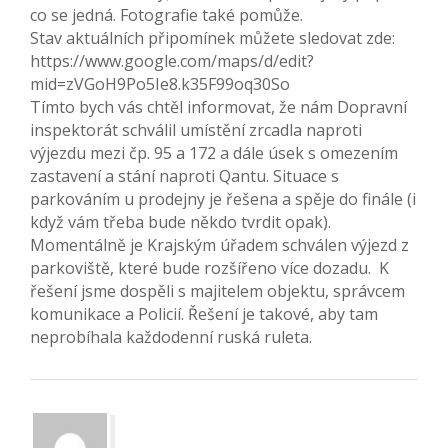
co se jedná. Fotografie také pomůže.
Stav aktuálních připomínek můžete sledovat zde:
https://www.google.com/maps/d/edit?
mid=zVGoH9Po5Ie8.k35F99oq30So
Tímto bych vás chtěl informovat, že nám Dopravní
inspektorát schválil umístění zrcadla naproti
výjezdu mezi čp. 95 a 172 a dále úsek s omezením
zastavení a stání naproti Qantu. Situace s
parkováním u prodejny je řešena a spěje do finále (i
když vám třeba bude někdo tvrdit opak).
Momentálně je Krajským úřadem schválen výjezd z
parkoviště, které bude rozšířeno více dozadu. K
řešení jsme dospěli s majitelem objektu, správcem
komunikace a Policií. Řešení je takové, aby tam
neprobíhala každodenní ruská ruleta.