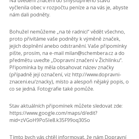
Na uvedení značení do smysluplného stavu
vyčlenila obec v rozpočtu peníze a na vás je, abyste
nám dali podněty.
Bohužel nemůžeme „na té radnici“ vědět všechno,
proto přivítáme vaše podněty k výměně značek,
jejich doplnění anebo odstranění. Vaše připomínky
pište, prosím, na e-mail milan@schembera.cz a do
předmětu uveďte „Dopravní značení v Žichlínku“.
Připomínka by měla obsahovat název značky
(případně její označení, viz http://www.dopravni-
znaceni.eu/znacky), místo a alespoň nějaký popis, o
co se jedná. Fotografie také pomůže.
Stav aktuálních připomínek můžete sledovat zde:
https://www.google.com/maps/d/edit?
mid=zVGoH9Po5Ie8.k35F99oq30So
Tímto bych vás chtěl informovat, že nám Dopravní