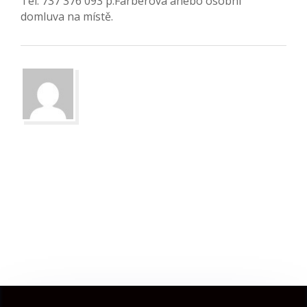
Tel: 737 376 093 p.Färberová anebo osobní
domluva na místě.