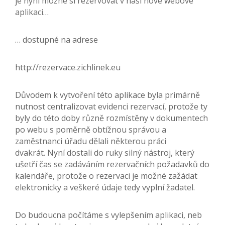
je nyní možné si rezervovat v naší nové webové
aplikaci…
… dostupné na adrese
http://rezervace.zichlinek.eu
Důvodem k vytvoření této aplikace byla primárně
nutnost centralizovat evidenci rezervací, protože ty
byly do této doby různě rozmístěny v dokumentech
po webu s poměrně obtížnou správou a
zaměstnanci úřadu dělali některou práci
dvakrát. Nyní dostali do ruky silný nástroj, který
ušetří čas se zadáváním rezervačních požadavků do
kalendáře, protože o rezervaci je možné zažádat
elektronicky a veškeré údaje tedy vyplní žadatel.
Do budoucna počítáme s vylepšením aplikaci, neb