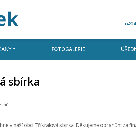
+420 4
ČANY
FOTOGALERIE
ÚŘEDN
á sbírka
zené
ěhne v naší obci Tříkrálová sbírka. Děkujeme občanům za fi