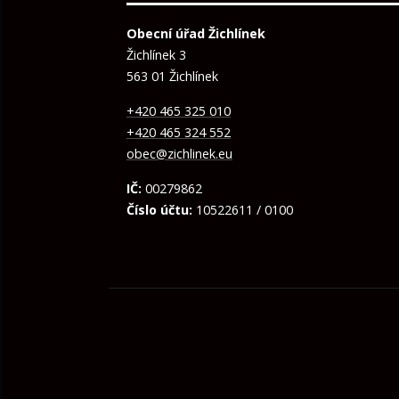
Obecní úřad Žichlínek
Žichlínek 3
563 01 Žichlínek
+420 465 325 010
+420 465 324 552
obec@zichlinek.eu
IČ:
00279862
Číslo účtu:
10522611 / 0100