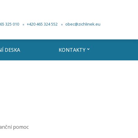
65 325 010
+420 465 324 552
obec@zichlinek.eu
Í DESKA
KONTAKTY
nanční pomoc