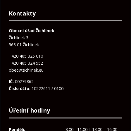
Kontakty
Obecní úřad Žichlínek
Žichlínek 3
563 01 Žichlínek
+420 465 325 010
+420 465 324 552
obec@zichlinek.eu
IČ:
00279862
Číslo účtu:
10522611 / 0100
Úřední hodiny
Pondělí:
8:00 - 11:00 | 13:00 – 16:00