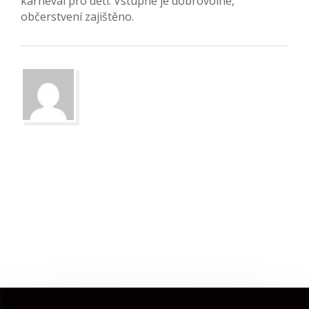
karneval pro děti. Vstupné je dobrovolné,
občerstvení zajištěno.