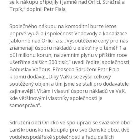
se k nákupu připojily i Jamné nad Orlicí, Strážná a
Trpík,“ doplnil Petr Fiala.
Společného nákupu na komoditní burze letos
poprvé využila i společnost Vodovody a kanalizace
Jablonné nad Orlicí, a.s. „Vysoutěžené ceny pro nás
znamenají úsporu nákladů u elektřiny o téměř 1 a
půl milionu korun, na zemním plynu v příštím roce
ušetříme dalších 300 tisíc,“ uvedl ředitel společnosti
Bohuslav Vaňous. Předseda Sdružení Petr Fiala
k tomu dodává: „Díky VaKu se zvýšil celkový
soutěžený objem a tím jsme se stali pro dodavatele
zajímavější. Vítám i vlastní úsporu nákladů ve VaK,
kde většinovými vlastníky společnosti je
samospráva“.
Sdružení obcí Orlicko ve spolupráci se svazkem obcí
Lanškrounsko nakoupilo pro své členské obce, dvě
vodohospodářské společnosti a řadu dalších