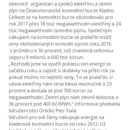
obecních organizací a spolků elektřinu a zemní
plyn na Českomoravské komoditní burze Kladno.
Celkem se na komoditní burze obchodovalo pro
rok 2017 přes 18 tisíc megawatthodin elektřiny a 24
tisíc megawatthodin zemního plynu. Společným
nákupem na komoditní burze se podařilo snížit
ceny obchodovaných komodit oproti roku 2016
v průměru o 30 procent, což znamená celkovou
úsporu 9 milionů a 600 tisíc korun.
„Rozhodli jsme se využít poklesu cen energií ze
začátku roku a zajistit si dodávky na příští rok za
pokud možno co nejnižší ceny. To se podařilo. U
silové elektřiny nám cena klesla meziročně o 23
procent a dostala se pod 700 korun za
megawatthodin. Zemní plyn nám zlevnil dokonce o
36 procent pod 400 Kč/MWh,“ informoval předseda
Sdružení obcí Orlicko Petr Fiala.
Sdružení pro své členy nakupuje energie na
kladenské komoditní burze od roku 2012. Už