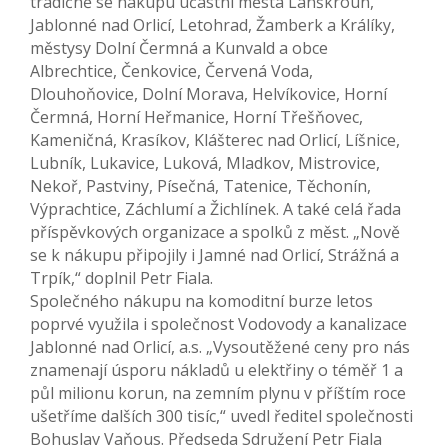
tradičně se nákupu účastní města Lanškroun,
Jablonné nad Orlicí, Letohrad, Žamberk a Králíky,
městysy Dolní Čermná a Kunvald a obce
Albrechtice, Čenkovice, Červená Voda,
Dlouhoňovice, Dolní Morava, Helvíkovice, Horní
Čermná, Horní Heřmanice, Horní Třešňovec,
Kameničná, Krasíkov, Klášterec nad Orlicí, Líšnice,
Lubník, Lukavice, Luková, Mladkov, Mistrovice,
Nekoř, Pastviny, Písečná, Tatenice, Těchonín,
Výprachtice, Záchlumí a Žichlínek. A také celá řada
příspěvkových organizace a spolků z měst. „Nově
se k nákupu připojily i Jamné nad Orlicí, Strážná a
Trpík,“ doplnil Petr Fiala.
Společného nákupu na komoditní burze letos
poprvé využila i společnost Vodovody a kanalizace
Jablonné nad Orlicí, a.s. „Vysoutěžené ceny pro nás
znamenají úsporu nákladů u elektřiny o téměř 1 a
půl milionu korun, na zemním plynu v příštím roce
ušetříme dalších 300 tisíc,“ uvedl ředitel společnosti
Bohuslav Vaňous. Předseda Sdružení Petr Fiala