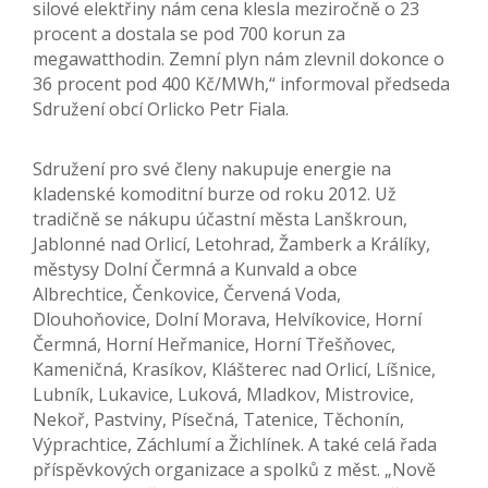
silové elektřiny nám cena klesla meziročně o 23
procent a dostala se pod 700 korun za
megawatthodin. Zemní plyn nám zlevnil dokonce o
36 procent pod 400 Kč/MWh,“ informoval předseda
Sdružení obcí Orlicko Petr Fiala.
Sdružení pro své členy nakupuje energie na
kladenské komoditní burze od roku 2012. Už
tradičně se nákupu účastní města Lanškroun,
Jablonné nad Orlicí, Letohrad, Žamberk a Králíky,
městysy Dolní Čermná a Kunvald a obce
Albrechtice, Čenkovice, Červená Voda,
Dlouhoňovice, Dolní Morava, Helvíkovice, Horní
Čermná, Horní Heřmanice, Horní Třešňovec,
Kameničná, Krasíkov, Klášterec nad Orlicí, Líšnice,
Lubník, Lukavice, Luková, Mladkov, Mistrovice,
Nekoř, Pastviny, Písečná, Tatenice, Těchonín,
Výprachtice, Záchlumí a Žichlínek. A také celá řada
příspěvkových organizace a spolků z měst. „Nově