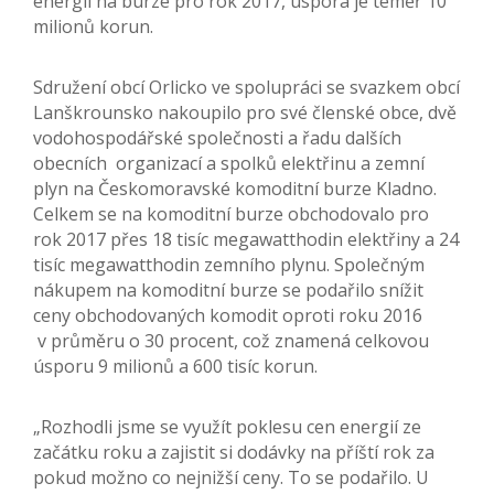
energií na burze pro rok 2017, úspora je téměř 10
milionů korun.
Sdružení obcí Orlicko ve spolupráci se svazkem obcí
Lanškrounsko nakoupilo pro své členské obce, dvě
vodohospodářské společnosti a řadu dalších
obecních organizací a spolků elektřinu a zemní
plyn na Českomoravské komoditní burze Kladno.
Celkem se na komoditní burze obchodovalo pro
rok 2017 přes 18 tisíc megawatthodin elektřiny a 24
tisíc megawatthodin zemního plynu. Společným
nákupem na komoditní burze se podařilo snížit
ceny obchodovaných komodit oproti roku 2016
v průměru o 30 procent, což znamená celkovou
úsporu 9 milionů a 600 tisíc korun.
„Rozhodli jsme se využít poklesu cen energií ze
začátku roku a zajistit si dodávky na příští rok za
pokud možno co nejnižší ceny. To se podařilo. U