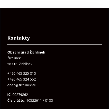
Kontakty
Obecní úřad Žichlínek
Žichlínek 3
563 01 Žichlínek
+420 465 325 010
+420 465 324 552
obec@zichlinek.eu
IČ:
00279862
Číslo účtu:
10522611 / 0100