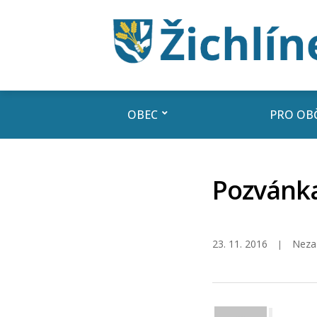
OBEC
PRO OB
Pozvánka
23. 11. 2016
Neza