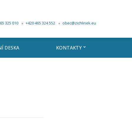
65 325 010
+420 465 324 552
obec@zichlinek.eu
Í DESKA
KONTAKTY