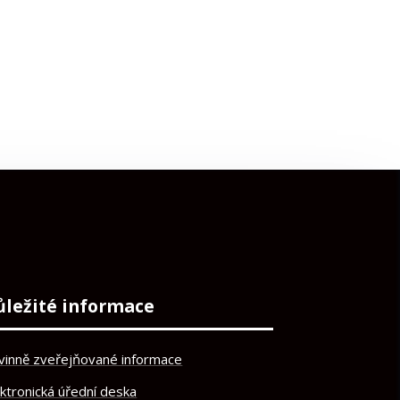
ůležité informace
vinně zveřejňované informace
ektronická úřední deska