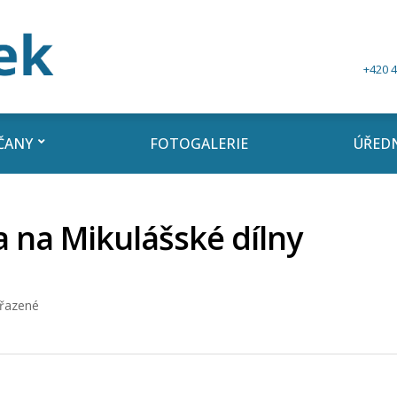
+420 4
ČANY
FOTOGALERIE
ÚŘEDN
 na Mikulášské dílny
řazené