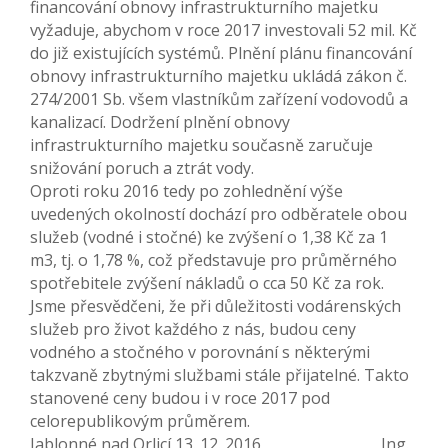
financování obnovy infrastrukturního majetku
vyžaduje, abychom v roce 2017 investovali 52 mil. Kč
do již existujících systémů. Plnění plánu financování
obnovy infrastrukturního majetku ukládá zákon č.
274/2001 Sb. všem vlastníkům zařízení vodovodů a
kanalizací. Dodržení plnění obnovy
infrastrukturního majetku současně zaručuje
snižování poruch a ztrát vody.
Oproti roku 2016 tedy po zohlednění výše
uvedených okolností dochází pro odběratele obou
služeb (vodné i stočné) ke zvýšení o 1,38 Kč za 1
m3, tj. o 1,78 %, což představuje pro průměrného
spotřebitele zvýšení nákladů o cca 50 Kč za rok.
Jsme přesvědčeni, že při důležitosti vodárenských
služeb pro život každého z nás, budou ceny
vodného a stočného v porovnání s některými
takzvaně zbytnými službami stále přijatelné. Takto
stanovené ceny budou i v roce 2017 pod
celorepublikovým průměrem.
Jablonné nad Orlicí 13. 12. 2016 Ing.