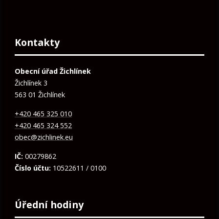
Kontakty
Obecní úřad Žichlínek
Žichlínek 3
563 01 Žichlínek
+420 465 325 010
+420 465 324 552
obec@zichlinek.eu
IČ:
00279862
Číslo účtu:
10522611 / 0100
Úřední hodiny