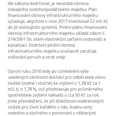
dle zákona dodržovat, je neustálá obnova
stávajícího vodohospodářského majetku. Plán
financování obnovy infrastrukturního majetku
vyžaduje, abychom v roce 2017 investovali 52 mil. Kč
do již existujících systémů. Plnění plánu financování
obnovy infrastrukturního majetku ukládá zákon č.
274/2001 Sb. všem vlastníkům zařízení vodovodů a
kanalizací. Dodržení plnění obnovy
infrastrukturního majetku současně zaručuje
snižování poruch a ztrát vody.
Oproti roku 2016 tedy po zohlednění výše
uvedených okolností dochází pro odběratele obou
služeb (vodné i stočné) ke zvýšení o 1,38 Kč za 1
m3, tj. o 1,78 %, což představuje pro průměrného
spotřebitele zvýšení nákladů o cca 50 Kč za rok.
Jsme přesvědčeni, že při důležitosti vodárenských
služeb pro život každého z nás, budou ceny
vodného a stočného v porovnání s některými