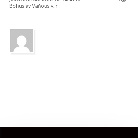
Bohuslav Vaňous v. r.