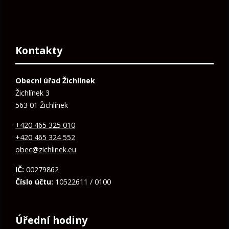
Kontakty
Obecní úřad Žichlínek
Žichlínek 3
563 01 Žichlínek
+420 465 325 010
+420 465 324 552
obec@zichlinek.eu
IČ:
00279862
Číslo účtu:
10522611 / 0100
Úřední hodiny