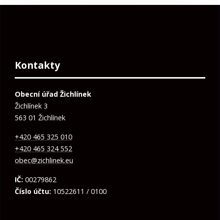
Kontakty
Obecní úřad Žichlínek
Žichlínek 3
563 01 Žichlínek
+420 465 325 010
+420 465 324 552
obec@zichlinek.eu
IČ:
00279862
Číslo účtu:
10522611 / 0100