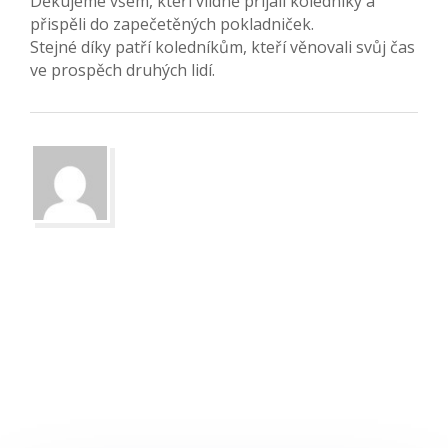
Děkujeme všem, kteří vlídně přijali koledníky a
přispěli do zapečetěných pokladniček.
Stejné díky patří koledníkům, kteří věnovali svůj čas
ve prospěch druhých lidí.