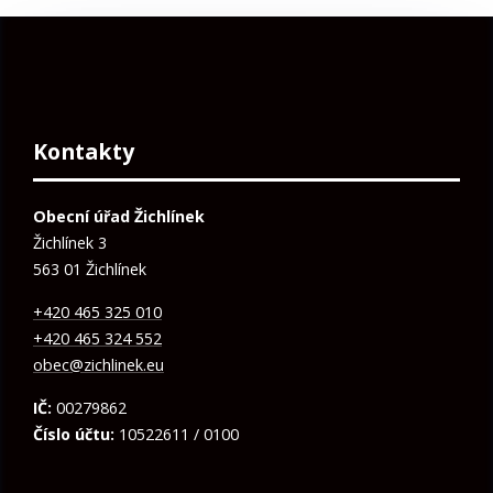
Kontakty
Obecní úřad Žichlínek
Žichlínek 3
563 01 Žichlínek
+420 465 325 010
+420 465 324 552
obec@zichlinek.eu
IČ:
00279862
Číslo účtu:
10522611 / 0100