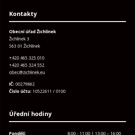
Kontakty
Obecní úřad Žichlínek
Žichlínek 3
563 01 Žichlínek
+420 465 325 010
+420 465 324 552
obec@zichlinek.eu
IČ:
00279862
Číslo účtu:
10522611 / 0100
Úřední hodiny
Pondělí:
8:00 - 11:00 | 13:00 – 16:00