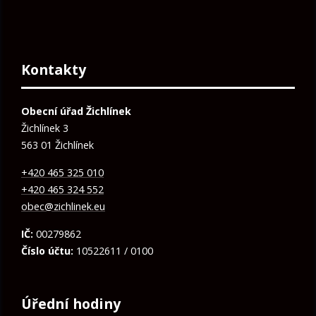
Kontakty
Obecní úřad Žichlínek
Žichlínek 3
563 01 Žichlínek
+420 465 325 010
+420 465 324 552
obec@zichlinek.eu
IČ:
00279862
Číslo účtu:
10522611 / 0100
Úřední hodiny