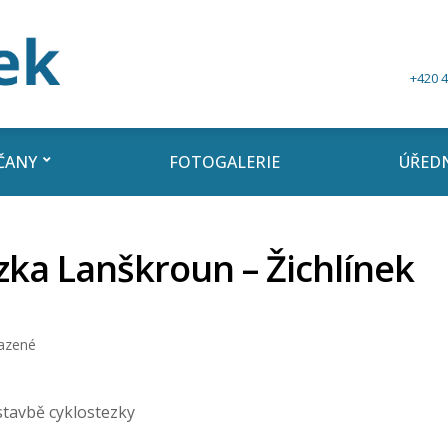
+420 4
ČANY
FOTOGALERIE
ÚŘEDN
zka Lanškroun – Žichlínek
azené
stavbě cyklostezky