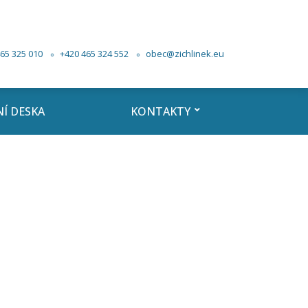
65 325 010
+420 465 324 552
obec@zichlinek.eu
Í DESKA
KONTAKTY