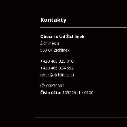
Kontakty
Obecní úřad Žichlínek
Žichlínek 3
563 01 Žichlínek
+420 465 325 010
+420 465 324 552
obec@zichlinek.eu
IČ:
00279862
Číslo účtu:
10522611 / 0100