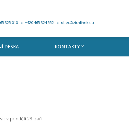
65 325 010
+420 465 324 552
obec@zichlinek.eu
Í DESKA
KONTAKTY
 v pondělí 23. září