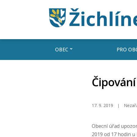
OBEC
PRO OB
Čipování
17. 9. 2019
Nezař
Obecní úřad upozor
2019 od 17 hodin u