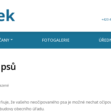
+420 4
ČANY
FOTOGALERIE
ÚŘEDN
 psů
azené
ňuje, že vašeho neočipovaného psa je možné nechat očipovat
 budovy obecního úřadu.