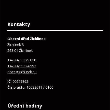
Kontakty
Obecní úřad Žichlínek
Žichlínek 3
563 01 Žichlínek
+420 465 325 010
+420 465 324 552
obec@zichlinek.eu
IČ:
00279862
Číslo účtu:
10522611 / 0100
Úřední hodiny