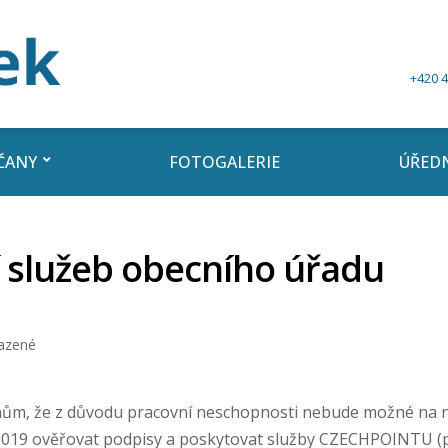
+420 4
ČANY
FOTOGALERIE
ÚŘEDN
služeb obecního úřadu
azené
m, že z důvodu pracovní neschopnosti nebude možné na 
2.2019 ověřovat podpisy a poskytovat služby CZECHPOINTU (