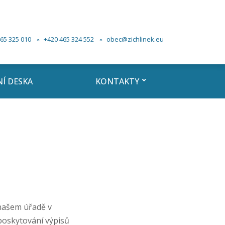
65 325 010
+420 465 324 552
obec@zichlinek.eu
Í DESKA
KONTAKTY
našem úřadě v
poskytování výpisů