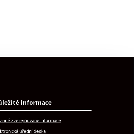
ůležité informace
vinně zveřejňované informace
ektronická úřední deska