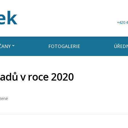
+420 4
ČANY
FOTOGALERIE
ÚŘEDN
adů v roce 2020
zené