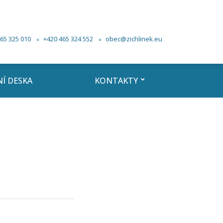
65 325 010
+420 465 324 552
obec@zichlinek.eu
Í DESKA
KONTAKTY