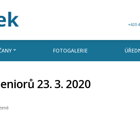
+420 4
ČANY
FOTOGALERIE
ÚŘEDN
eniorů 23. 3. 2020
zené