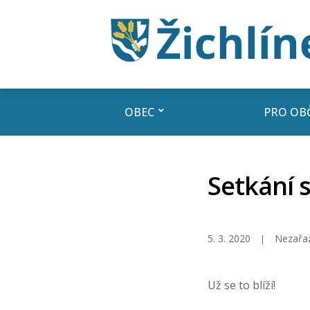
OBEC
PRO OB
Setkání s
5. 3. 2020
Nezařa
Už se to blíží!