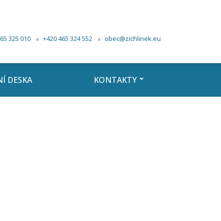
65 325 010
+420 465 324 552
obec@zichlinek.eu
Í DESKA
KONTAKTY