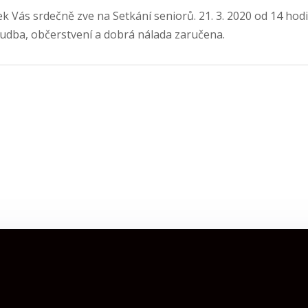
ek Vás srdečně zve na Setkání seniorů. 21. 3. 2020 od 14 hodi
udba, občerstvení a dobrá nálada zaručena.