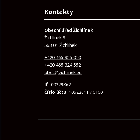
Kontakty
Obecní úřad Žichlínek
Žichlínek 3
563 01 Žichlínek
+420 465 325 010
+420 465 324 552
obec@zichlinek.eu
IČ:
00279862
Číslo účtu:
10522611 / 0100