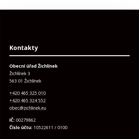
Kontakty
Obecní úřad Žichlínek
Žichlínek 3
563 01 Žichlínek
+420 465 325 010
+420 465 324 552
obec@zichlinek.eu
IČ:
00279862
Číslo účtu:
10522611 / 0100