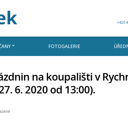
+420 4
ČANY
FOTOGALERIE
ÚŘEDN
rázdnin na koupališti v Ryc
7. 6. 2020 od 13:00).
azené