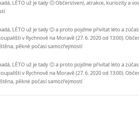
padá, LÉTO už je tady 🙂 Občerstvení, atrakce, kuriozity a vo
tí
adá, LÉTO už je tady 🙂 a proto pojďme přivítat léto a zúčas
koupališti v Rychnově na Moravě (27. 6. 2020 od 13:00). Občer
jištěna, pěkné počasí samozřejmostí
adá, LÉTO už je tady 🙂 a proto pojďme přivítat léto a zúčas
koupališti v Rychnově na Moravě (27. 6. 2020 od 13:00). Občer
jištěna, pěkné počasí samozřejmostí