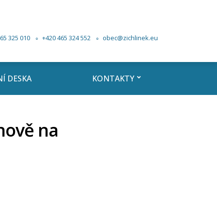
65 325 010
+420 465 324 552
obec@zichlinek.eu
Í DESKA
KONTAKTY
hnově na