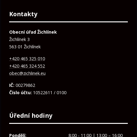
Kontakty
Obecní úřad Žichlínek
Žichlínek 3
563 01 Žichlínek
+420 465 325 010
+420 465 324 552
obec@zichlinek.eu
IČ:
00279862
Číslo účtu:
10522611 / 0100
Úřední hodiny
Pondělí:
8:00 - 11:00 | 13:00 – 16:00