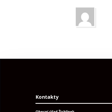
Kontakty
Obecní úřad Žichlínek