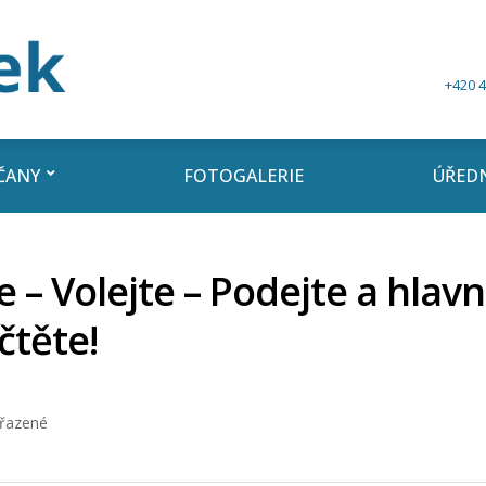
+420 4
ČANY
FOTOGALERIE
ÚŘEDN
 – Volejte – Podejte a hlav
čtěte!
řazené