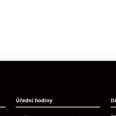
Úřední hodiny
D
Po