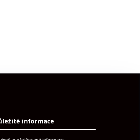
ůležité informace
vinně zveřejňované informace