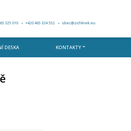
65 325 010
+420 465 324 552
obec@zichlinek.eu
Í DESKA
KONTAKTY
ně